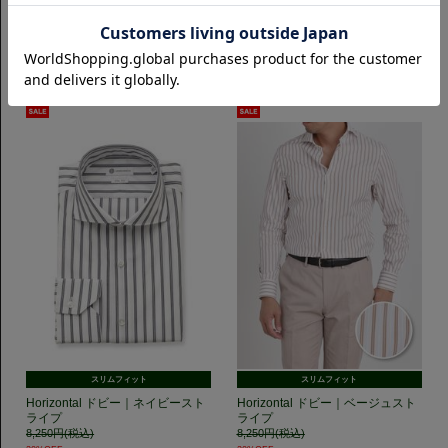
【レオスペシャルプロダクト】
【レオスペシャルプロダクト】
SemiWide 14ゲージ天竺ニット｜
SemiWide 14ゲージ天竺ニット｜
ホワイト
ネイビー
9,350円(税込)
9,350円(税込)
スリムフィット
スリムフィット
Horizontal ドビー｜ネイビースト
Horizontal ドビー｜ベージュスト
ライプ
ライプ
8,250円(税込)
8,250円(税込)