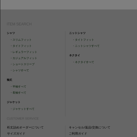
ITEM SEARCH
シャツ
ニットシャツ
・
スリムフィット
・
タイトフィット
・
タイトフィット
・
ニットシャツすべて
・
レギュラーフィット
ネクタイ
・
カジュアルフィット
・
ネクタイすべて
・
ショートスリーブ
・
シャツすべて
袖丈
・
半袖すべて
・
長袖すべて
ジャケット
・
ジャケットすべて
CUSTOMER SERVICE
裄丈詰めオーダーについて
キャンセル/返品/交換について
サイズガイド
ご利用ガイド