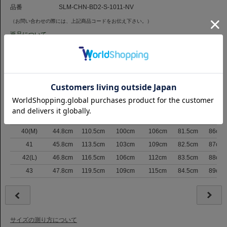
品番
SLM-CHN-BD2-S-1011-NV
（お問い合わせの際には、上記商品コードをお伝え下さい。）
返品について
サイズ
サイズ表記
肩巾
バスト
ウエスト
裾まわり
着丈
裄丈
37
42.8cm
103.5cm
92cm
97cm
79.5cm
83.5cm
38(S)
43.3cm
105.5cm
94.5cm
100cm
80cm
84cm
39
43.8cm
107.5cm
97cm
103cm
80.5cm
85cm
40(M)
44.8cm
110.5cm
100cm
106cm
81.5cm
86cm
41
45.8cm
113.5cm
103cm
109cm
82.5cm
87cm
42(L)
46.8cm
116.5cm
106cm
112cm
83.5cm
88cm
43
47.8cm
119.5cm
109cm
115cm
84.5cm
89cm
サイズの測り方について