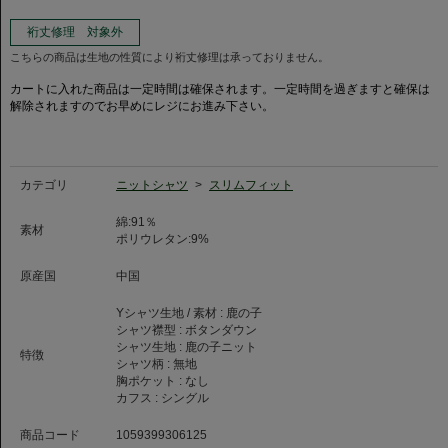
カ・スポスタータ)との相性は抜群。非常に快適な腕回りを実現いたしまし
た。
裄丈修理 対象外
定番より張りと厚みが少しある為、構築的なシルエットがでてスマートな印
こちらの商品は生地の性質により裄丈修理は承っておりません。
象でお召いただけます。
カートに入れた商品は一定時間は確保されます。一定時間を過ぎますと確保は
※鹿の子素材は編物ですので伸縮性に富み、着用感が楽に感じられます。
解除されますのでお早めにレジにお進み下さい。
ただし、洗濯による寸法変化率が通常の織物素材より大きい素材のため、お
取り扱いにはご注意ください。
◆クリーニング店をご利用の場合◆
ニットシャツ製品はプレス工程時に設備や機材の問題によって、着丈や袖丈
カテゴリ
ニットシャツ
>
スリムフィット
が大きく伸びてしまう恐れがあります。ご相談の上、お預け下さい。
綿:91％
素材
ポリウレタン:9%
原産国
中国
Yシャツ生地 / 素材 :
鹿の子
シャツ襟型 :
ボタンダウン
シャツ生地 :
鹿の子ニット
特徴
シャツ柄 :
無地
胸ポケット :
なし
カフス :
シングル
商品コード
1059399306125