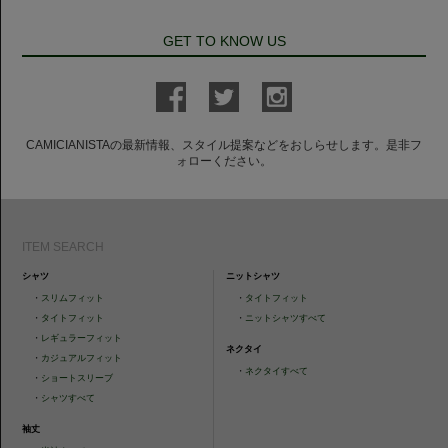
GET TO KNOW US
CAMICIANISTAの最新情報、スタイル提案などをおしらせします。是非フ
ォローください。
ITEM SEARCH
シャツ
ニットシャツ
・
スリムフィット
・
タイトフィット
・
タイトフィット
・
ニットシャツすべて
・
レギュラーフィット
ネクタイ
・
カジュアルフィット
・
ネクタイすべて
・
ショートスリーブ
・
シャツすべて
袖丈