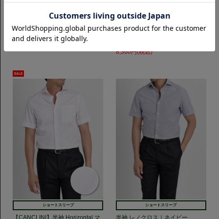
ショートスリーブ
ショートスリーブ
半袖 Horizontal 100番手双糸タイ
【CANCLINI】半袖 Horizontal マ
プライター｜ベージュストライプ
イクロツイル｜ライトブルースト
ライプ
8,250円(税込)
10,450円(税込)
20%OFF
6,600円(税込)
20%OFF
8,360円(税込)
ショートスリーブ
ショートスリーブ
【CANCLINI】半袖 Horizontal マ
半袖 レノクロス｜ネイビー