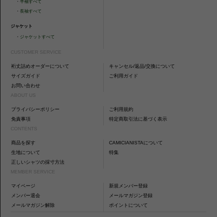
・
半袖すべて
・
長袖すべて
ジャケット
・
ジャケットすべて
CUSTOMER SERVICE
裄丈詰めオーダーについて
キャンセル/返品/交換について
サイズガイド
ご利用ガイド
お問い合わせ
ABOUT US
プライバシーポリシー
ご利用規約
免責事項
特定商取引法に基づく表示
CONTENTS
商品を探す
CAMICIANISTAについて
生地について
特集
正しいシャツの採寸方法
MEMBER SERVICE
マイページ
新規メンバー登録
メンバー退会
メールマガジン登録
メールマガジン解除
ポイントについて