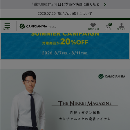
「通気性抜群」汗ばむ季節を快適に乗り切る
梅雨も真夏も、さらりと快適。COOLMAX
CAMICIANISTA公式アプリ サービス終了のお知らせ
2026.07.29 商品のお届けについて
0
お気に入り
カート
ログイン