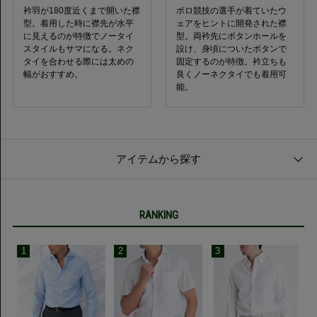
衿羽が180度近くまで開いた襟
ポロ競技の選手が着ていたウ
型。着用した時に襟先が水平
ェアをヒントに開発された襟
に見えるのが特徴でノータイ
型。両衿先にボタンホールを
スタイルもサマになる。ネク
設け、身頃についたボタンで
タイを合わせる際には太めの
固定するのが特徴。衿立ちも
幅がおすすめ。
良くノーネクタイでも着用可
能。
アイテムから探す
RANKING