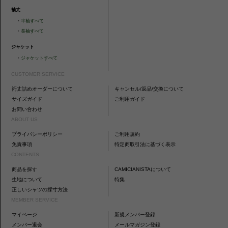
袖丈
・
半袖すべて
・
長袖すべて
ジャケット
・
ジャケットすべて
CUSTOMER SERVICE
裄丈詰めオーダーについて
キャンセル/返品/交換について
サイズガイド
ご利用ガイド
お問い合わせ
ABOUT US
プライバシーポリシー
ご利用規約
免責事項
特定商取引法に基づく表示
CONTENTS
商品を探す
CAMICIANISTAについて
生地について
特集
正しいシャツの採寸方法
MEMBER SERVICE
マイページ
新規メンバー登録
メンバー退会
メールマガジン登録