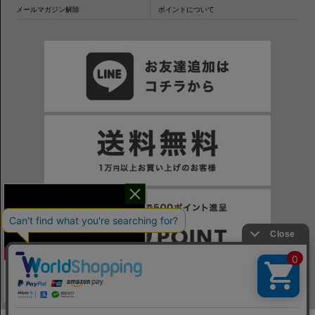
メールマガジン解除
ポイントについて
干場氏が考える
※一部表示がPCサイトになるページもございます。
※当サイトの税込価格表示は、掲載時の消費税率に応じた価格で記載しております。ご注意ください。
「良いシャツの条件！」