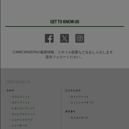
GET TO KNOW US
CAMICIANISTAの最新情報、スタイル提案などをおしらせします。
是非フォローください。
ITEM SEARCH
シャツ
ニットシャツ
・
スリムフィット
・
タイトフィット
・
タイトフィット
・
ニットシャツすべて
・
レギュラーフィット
ネクタイ
・
カジュアルフィット
・
ネクタイすべて
・
ショートスリーブ
・
シャツすべて