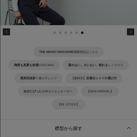
THE NIKKEI MAGAZINE
掲載商品はこちら
梅雨も真夏も快適
COOLMAX
蒸れない、ヨレない、頼れる
レノクロス
通気性抜群！
鹿の子シャツ
【素材別】
定番白シャツの選び方
自分にぴったりの
カスタムオーダー
【NEW ARRIVAL】
【RE STOCK】
襟型から探す