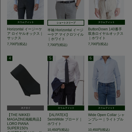
スリムフィット
スリムフィット
ショートスリーブ
Horizontal イージーケ
ButtonDown 140番手
半袖 Horizontal イージ
ア ロイヤルオックス｜
双糸ロイヤルオックス
ーケア マイクロツイル
サックス
｜ホワイト
｜ホワイト
7,700円(税込)
7,700円(税込)
7,700円(税込)
ネクタイ
スリムフィット
スリムフィット
【THE NIKKEI
【ALFATEX】
Wide Open Collar シャ
MAGAZINE掲載商品】
SemiWide ブロード｜
ンブレー｜ライトブル
LORO PIANA
ホワイト
ー
SUPER150's
10,450円(税込)
10,450円(税込)