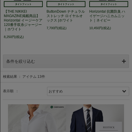
タイトフィット
タイトフィット
タイトフィット
【THE NIKKEI
ButtonDown ナチュラル
Horizontal 抗菌防臭 ハ
MAGAZINE掲載商品】
ストレッチ ロイヤルオ
イゲージハニカムニッ
Horizontal イージーケア
ックス |ホワイト
ト｜ネイビー
120番手双糸ジャージー
7,700円(税込)
10,450円(税込)
｜ホワイト
8,250円(税込)
条件を絞り込む
検索結果 ： アイテム
13
件
表示順 ：