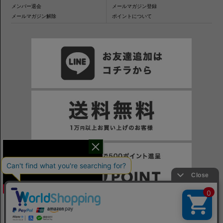
メンバー退会
メールマガジン登録
メールマガジン解除
ポイントについて
干場氏が考える
※一部表示がPCサイトになるページもございます。
※当サイトの税込価格表示は、掲載時の消費税率に応じた価格で記載しております。ご注意ください。
「良いシャツの条件！」