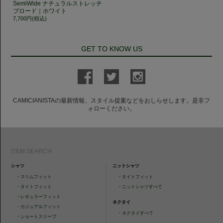
SemiWide ナチュラルストレッチ
ブロード｜ホワイト
7,700円(税込)
GET TO KNOW US
CAMICIANISTAの最新情報、スタイル提案などをおしらせします。是非フ
ォローください。
ITEM SEARCH
シャツ
ニットシャツ
・
スリムフィット
・
タイトフィット
・
タイトフィット
・
ニットシャツすべて
・
レギュラーフィット
ネクタイ
・
カジュアルフィット
・
ネクタイすべて
・
ショートスリーブ