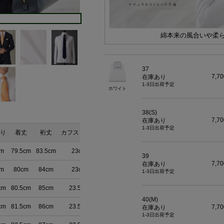
綿本来の風合いや柔
37
7,7
在庫あり
1-3日出荷予定
ホワイト
38(S)
7,7
在庫あり
1-3日出荷予定
り
着丈
裄丈
カフスまわり
cm
79.5cm
83.5cm
23cm
39
7,7
在庫あり
cm
80cm
84cm
23cm
1-3日出荷予定
cm
80.5cm
85cm
23.5cm
40(M)
cm
81.5cm
86cm
23.5cm
7,7
在庫あり
1-3日出荷予定