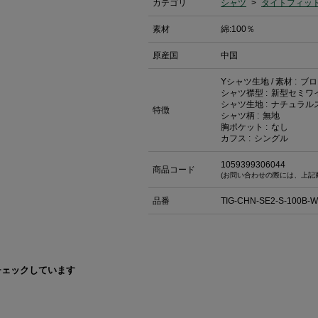
カテゴリ
シャツ
>
タイトフィッ
素材
綿:100％
原産国
中国
Yシャツ生地 / 素材 :
ブロ
シャツ襟型 :
新型セミワ
シャツ生地 :
ナチュラル
特徴
シャツ柄 :
無地
胸ポケット :
なし
カフス :
シングル
1059399306044
商品コード
(お問い合わせの際には、上記
品番
TIG-CHN-SE2-S-100B-
チェックしています