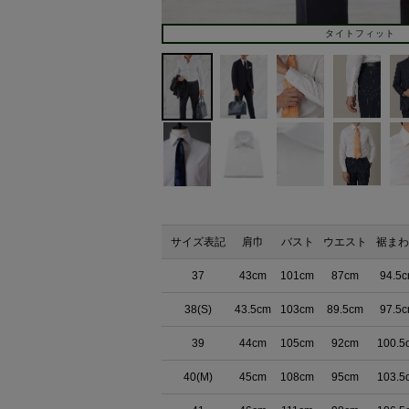
タイトフィット
サイズ表記
肩巾
バスト
ウエスト
裾まわ
37
43cm
101cm
87cm
94.5
38(S)
43.5cm
103cm
89.5cm
97.5
39
44cm
105cm
92cm
100.5
40(M)
45cm
108cm
95cm
103.5