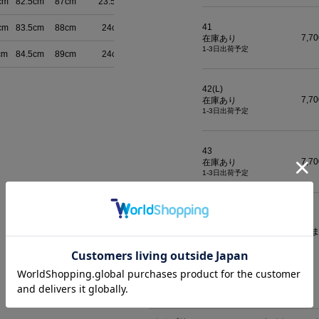
cm
82.5cm
87cm
23.5cm
41
cm
83.5cm
88cm
24cm
7,7
在庫あり
1-3日出荷予定
cm
84.5cm
89cm
24cm
42(L)
7,7
在庫あり
1-3日出荷予定
43
7,7
在庫あり
1-3日出荷予定
カートに入れた商品は一定時間は確保され
でお早めにレジにお進み下さい。
返品について