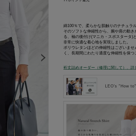
77
ポイント還元
綿100％で、柔らかな肌触りのナチュラ
そのソフトな伸縮性から、腕や肩の動き
る、袖の後付け(マニカ・スポスタータ)
非常に快適な着心地を実現しました。
ポリウレタンほどの伸縮性はございませ
く、長期間にわたり適度な伸縮性を保つ
裄丈詰めオーダー（修理に関して）、詳
LEO's "How