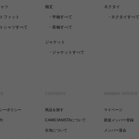
シャツ
袖丈
ネクタイ
トフィット
・
半袖すべて
・
ネクタイすべ
トシャツすべて
・
長袖すべて
ジャケット
・
ジャケットすべて
US
CONTENTS
MEMBER SERVICE
シーポリシー
商品を探す
マイページ
約
CAMICIANISTAについて
新規メンバー登録
生地について
メンバー退会