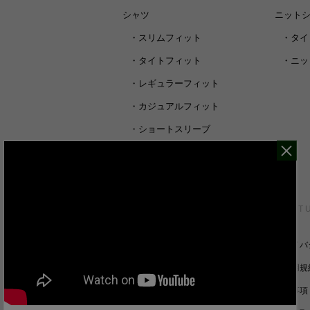
シャツ
ニット
・
スリムフィット
・
タイ
・
タイトフィット
・
ニッ
・
レギュラーフィット
・
カジュアルフィット
・
ショートスリーブ
・
シャツすべて
CUSTOMER SERVICE
ABOUT 
裄丈詰めオーダーについて
プライバ
キャンセル/返品/交換について
ご利用規
サイズガイド
免責事項