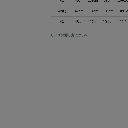
41
46cm
111cm
98cm
106.5
42(L)
47cm
114cm
101cm
109.5
43
48cm
117cm
104cm
112.5
サイズの測り方について