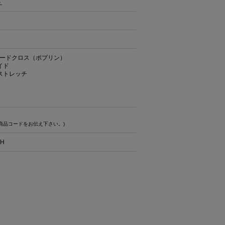
ト
ードクロス（ポプリン）
イド
ストレッチ
商品コードをお伝え下さい。)
WH