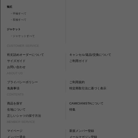
袖丈
・
半袖すべて
・
長袖すべて
ジャケット
・
ジャケットすべて
CUSTOMER SERVICE
裄丈詰めオーダーについて
キャンセル/返品/交換について
サイズガイド
ご利用ガイド
お問い合わせ
ABOUT US
プライバシーポリシー
ご利用規約
免責事項
特定商取引法に基づく表示
CONTENTS
商品を探す
CAMICIANISTAについて
生地について
特集
正しいシャツの採寸方法
MEMBER SERVICE
マイページ
新規メンバー登録
メンバー退会
メールマガジン登録