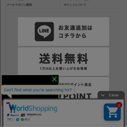
メールマガジン解除
ポイントについて
干場氏が考える
※一部表示がPCサイトになるページもございます。
※当サイトの税込価格表示は、掲載時の消費税率に応じた価格で記載しております。ご注意ください。
「良いシャツの条件！」