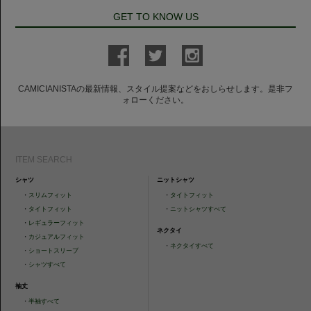
GET TO KNOW US
CAMICIANISTAの最新情報、スタイル提案などをおしらせします。是非フ
ォローください。
ITEM SEARCH
シャツ
ニットシャツ
・
スリムフィット
・
タイトフィット
・
タイトフィット
・
ニットシャツすべて
・
レギュラーフィット
ネクタイ
・
カジュアルフィット
・
ネクタイすべて
・
ショートスリーブ
・
シャツすべて
袖丈
・
半袖すべて