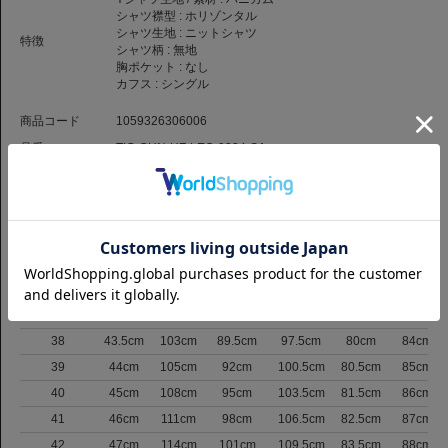
シャツ襟型 :
ホリゾンタル
シャツ生地 :
ニットシャツ
特徴
シャツ柄 :
無地
胸ポケット :
なし
カフス :
シングル
商品コード
1059326306006
品番
TIG-CHN-HZ-LEO-9334-SA
（お問い合わせの際には、上記商品コードをお伝え下さい。）
返品について
サイズ
サイズ表記
肩巾
バスト
ウエスト
裾まわり
着丈
裄丈
37
43cm
101cm
87cm
94.5cm
79.5cm
83.5cm
38
43.5cm
103cm
89.5cm
97.5cm
80cm
84cm
39
44cm
105cm
92cm
100.5cm
80.5cm
85cm
40
45cm
108cm
95cm
103.5cm
81.5cm
86cm
41
46cm
111cm
98cm
106.5cm
82.5cm
87cm
42
47cm
114cm
101cm
109.5cm
83.5cm
88cm