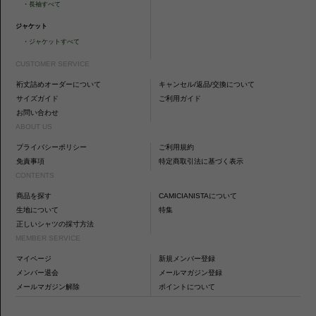
・
長袖すべて
ジャケット
・
ジャケットすべて
CUSTOMER SERVICE
裄丈詰めオーダーについて
キャンセル/返品/交換について
サイズガイド
ご利用ガイド
お問い合わせ
ABOUT US
プライバシーポリシー
ご利用規約
免責事項
特定商取引法に基づく表示
CONTENTS
商品を探す
CAMICIANISTAについて
生地について
特集
正しいシャツの採寸方法
MEMBER SERVICE
マイページ
新規メンバー登録
メンバー退会
メールマガジン登録
メールマガジン解除
ポイントについて