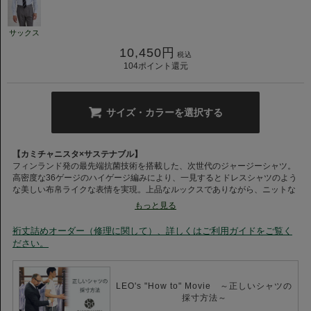
サックス
10,450
円
税込
104
ポイント還元
サイズ・カラーを選択する
【カミチャニスタ×サステナブル】
フィンランド発の最先端抗菌技術を搭載した、次世代のジャージーシャツ。
高密度な36ゲージのハイゲージ編みにより、一見するとドレスシャツのよう
な美しい布帛ライクな表情を実現。上品なルックスでありながら、ニットな
らではの優れたストレッチ性を備え、快適な着心地を叶えます。
もっと見る
さらに、フィンランド発のサステナブル抗菌技術「NordShield®（ノードシ
ールド）」を採用。自然由来の成分が細菌の増殖を抑制し、汗ばむ季節に気
裄丈詰めオーダー（修理に関して）、詳しくはご利用ガイドをご覧く
になるニオイを軽減します。
ださい。
また、「生乾き臭」の原因菌にもアプローチするため、部屋干しでも臭いが
発生しにくく、出張時や梅雨時期にも活躍。
シワになりにくく、お手入れのしやすさも兼ね備えた一着。アイロンがけの
手間を軽減し、快適にご着用いただけます。
LEO's "How to" Movie ～正しいシャツの
快適性と上品な佇まい、そして環境への配慮を兼ね備えた、これからの時代
採寸方法～
にふさわしい一着。ぜひその着心地をご体感ください。