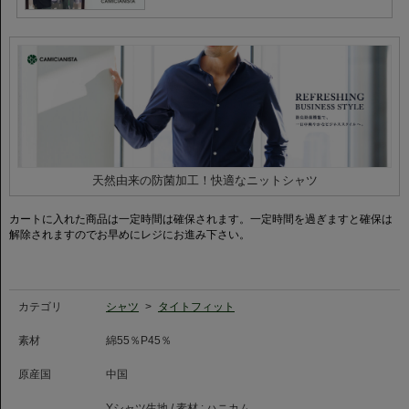
＜NordShield® 3つの特徴＞
天然由来のパワー： 針葉樹の端材（松脂など）を活用し、ニオイの原因とな
る細菌の増殖を抑制。
環境配慮型： 従来の抗菌加工に比べ、製造時のエネルギー消費を大幅に削
減。
サステナブル＆ロングライフ： 高い防臭・抗菌効果で清潔さを保ち、お気に
入りの一着を長く愛用いただけます。
【ホリゾンタルカラー】
襟開きが180度に近いホリゾンタルカラーは、首元をすっきりと見せ、知的
天然由来の防菌加工！快適なニットシャツ
な印象を与えます。
タイドアップ： 襟の立ち上がりが良く、ビジネススーツのインナーとして申
し分ないドレッシーさを放ちます。
カートに入れた商品は一定時間は確保されます。一定時間を過ぎますと確保は
ノーネクタイ： 襟先が綺麗に逃げるため、クールビズやビジネスカジュアル
解除されますのでお早めにレジにお進み下さい。
でも清潔感のあるスタイルを維持します。
カテゴリ
シャツ
>
タイトフィット
素材
綿55％P45％
原産国
中国
Yシャツ生地 / 素材 :
ハニカム