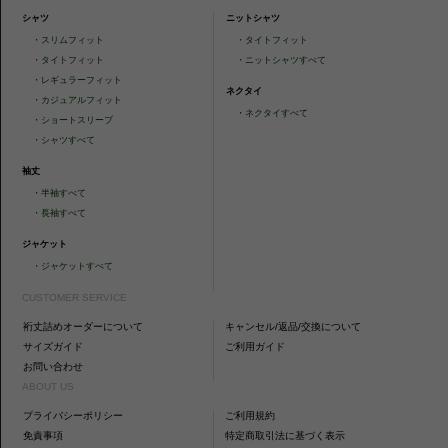
シャツ
ニットシャツ
・
スリムフィット
・
タイトフィット
・
タイトフィット
・
ニットシャツすべて
・
レギュラーフィット
ネクタイ
・
カジュアルフィット
・
ネクタイすべて
・
ショートスリーブ
・
シャツすべて
袖丈
・
半袖すべて
・
長袖すべて
ジャケット
・
ジャケットすべて
CUSTOMER SERVICE
裄丈詰めオーダーについて
キャンセル/返品/交換について
サイズガイド
ご利用ガイド
お問い合わせ
ABOUT US
プライバシーポリシー
ご利用規約
免責事項
特定商取引法に基づく表示