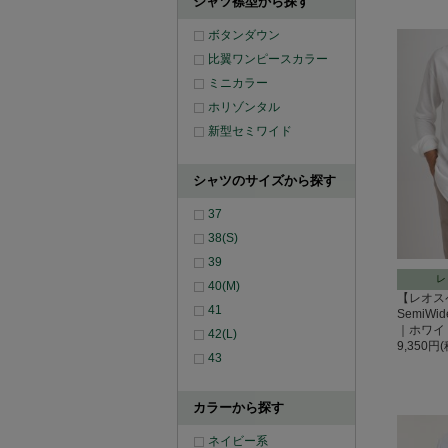
シャツ襟型から探す
ボタンダウン
比翼ワンピースカラー
ミニカラー
ホリゾンタル
新型セミワイド
シャツのサイズから探す
37
38(S)
39
レ
40(M)
【レオス
41
SemiW
｜ホワイ
42(L)
9,350円
43
カラーから探す
ネイビー系