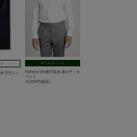
スリムフィット
ット
FlyFront 160番手双糸 鹿の子｜ホ
番手双糸 天竺ニッ
ワイト
10,450円(税込)