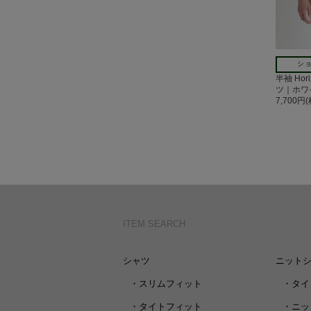
ショ
半袖 Hor
ツ｜ホワ
7,700円
ITEM SEARCH
シャツ
ニット
・
スリムフィット
・
タイ
・
タイトフィット
・
ニッ