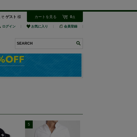
こそ
ゲスト
様
カートを見る
0
点
ログイン
お気に入り
会員登録
検索
5