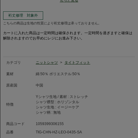
もっと見る
イージーケア加工をほどこしているため、防シワ性にも優れています。
ホリゾンタルカラーはイタリアで人気カラーの一つ。
裄丈修理 対象外
ネクタイを締めたスタイルに加え、ノータイスタイルで第一ボタンをはずし
こちらの商品は生地の性質により裄丈修理は承っておりません。
たスタイルもおすすめです。
カートに入れた商品は一定時間は確保されます。一定時間を過ぎますと確保は
◆ニット素材について◆
解除されますのでお早めにレジにお進み下さい。
ニット素材は編物ですので伸縮性に富み、着用感が楽に感じられます。
ただし、洗濯による寸法変化率が通常の織物素材より大きい素材のため、お
取り扱いにはご注意ください。
◆お手入れについて◆
カテゴリ
ニットシャツ
>
タイトフィット
ご家庭の洗濯機で洗濯して頂けます。
洗濯の際はネットに入れて頂き、乾燥機のご使用はお控え下さい。
素材
綿:50％ ポリエステル:50％
軽く脱水後、手で形を整え丸みのあるハンガー(ジャケット用)にて陰干し、
吊干しを推奨させていただいております。
原産国
中国
◆クリーニング店をご利用の場合◆
Yシャツ生地 / 素材 :
ストレッチ
ニットシャツ製品はプレス工程時に設備や機材の問題によって、着丈や袖丈
シャツ襟型 :
ホリゾンタル
が大きく伸びてしまう恐れがあります。ご相談の上、お預け下さい。
特徴
シャツ生地 :
イージーケア
シャツ柄 :
無地
◆レオスペシャルプロダクト◆
カミチャニスタのブランドスタートからテクニカルディレクターをつとめる
商品コード
1059399306155
レオナルド・ブジェッリ氏
今回新たにこだわりの詰まった仕様のスペシャルプロダクトが発売！
品番
TIG-CHN-HZ-LEO-0435-SA
ステッチはカフス・襟も3mmで仕上げ、ガゼットを表付けにしており、カフ