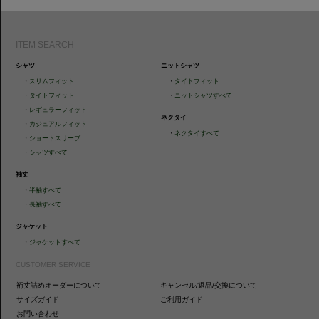
ITEM SEARCH
シャツ
ニットシャツ
・
スリムフィット
・
タイトフィット
・
タイトフィット
・
ニットシャツすべて
・
レギュラーフィット
ネクタイ
・
カジュアルフィット
・
ネクタイすべて
・
ショートスリーブ
・
シャツすべて
袖丈
・
半袖すべて
・
長袖すべて
ジャケット
・
ジャケットすべて
CUSTOMER SERVICE
裄丈詰めオーダーについて
キャンセル/返品/交換について
サイズガイド
ご利用ガイド
お問い合わせ