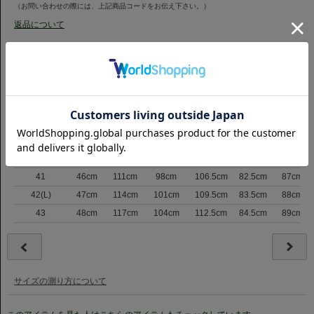
スはカッタウェイカフスに変更しています。
（お問い合わせの際には、上記商品コードをお伝え下さい。）
ホリゾンタルカラーの形に合わせてシャープな印象を演出し、より洗練され
返品について
た雰囲気になっています。
サイズ
サイズ表記
肩巾
バスト
ウエスト
裾まわり
着丈
裄丈
37
43cm
101cm
87cm
94.5cm
79.5cm
83.5cm
38(S)
43.5cm
103cm
89.5cm
97.5cm
80cm
84cm
39
44cm
105cm
92cm
100.5cm
80.5cm
85cm
40(M)
45cm
108cm
95cm
103.5cm
81.5cm
86cm
41
46cm
111cm
98cm
106.5cm
82.5cm
87cm
42(L)
47cm
114cm
101cm
109.5cm
83.5cm
88cm
43
48cm
117cm
104cm
112.5cm
84.5cm
89cm
サイズの測り方について