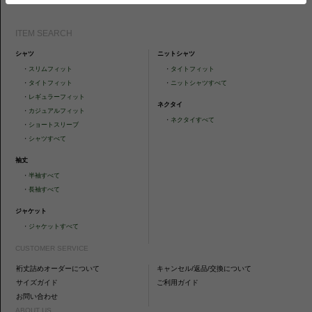
ITEM SEARCH
シャツ
ニットシャツ
・
スリムフィット
・
タイトフィット
・
タイトフィット
・
ニットシャツすべて
・
レギュラーフィット
ネクタイ
・
カジュアルフィット
・
ネクタイすべて
・
ショートスリーブ
・
シャツすべて
袖丈
・
半袖すべて
・
長袖すべて
ジャケット
・
ジャケットすべて
CUSTOMER SERVICE
裄丈詰めオーダーについて
キャンセル/返品/交換について
サイズガイド
ご利用ガイド
お問い合わせ
ABOUT US