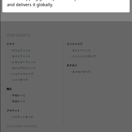
CAMICIANISTAの最新情報、スタイル提案などをおしらせします。是非フ
ォローください。
ITEM SEARCH
シャツ
ニットシャツ
・
スリムフィット
・
タイトフィット
・
タイトフィット
・
ニットシャツすべて
・
レギュラーフィット
ネクタイ
・
カジュアルフィット
・
ネクタイすべて
・
ショートスリーブ
・
シャツすべて
袖丈
・
半袖すべて
・
長袖すべて
ジャケット
・
ジャケットすべて
CUSTOMER SERVICE