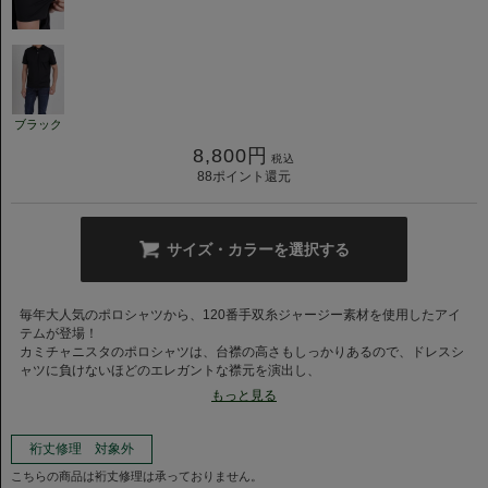
ブラック
8,800
円
税込
88
ポイント還元
サイズ・カラーを選択する
毎年大人気のポロシャツから、120番手双糸ジャージー素材を使用したアイ
テムが登場！
カミチャニスタのポロシャツは、台襟の高さもしっかりあるので、ドレスシ
ャツに負けないほどのエレガントな襟元を演出し、
オン・オフのスタイリングにジャケットのインナーまで幅広く合わせていた
もっと見る
だける一着です。
ボディラインはすっきりコンパクトな仕様に仕上げました。
裄丈修理 対象外
良質な120番手双糸を40ゲージという高密度で編み立て、ポリウレタンを
こちらの商品は裄丈修理は承っておりません。
9%取り入れることで生まれた、縦横伸びるジャージーシャツ。