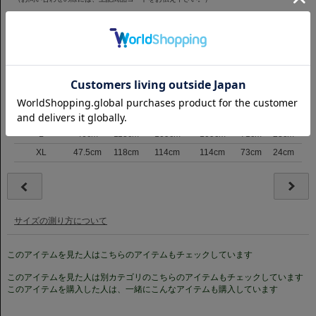
返品について
サイズ
サイズ表記
肩巾
バスト
ウエスト
裾まわり
着丈
袖丈
ネ
S
43cm
103cm
99cm
99cm
67cm
21cm
M
44.5cm
108cm
104cm
104cm
69cm
22cm
L
46cm
113cm
109cm
109cm
71cm
23cm
XL
47.5cm
118cm
114cm
114cm
73cm
24cm
サイズの測り方について
このアイテムを見た人はこちらのアイテムもチェックしています
このアイテムを見た人は別カテゴリのこちらのアイテムもチェックしています
このアイテムを購入した人は、一緒にこんなアイテムも購入しています