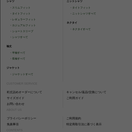
シャツ
ニットシャツ
・
スリムフィット
・
タイトフィット
・
タイトフィット
・
ニットシャツすべて
・
レギュラーフィット
ネクタイ
・
カジュアルフィット
・
ネクタイすべて
・
ショートスリーブ
・
シャツすべて
袖丈
・
半袖すべて
・
長袖すべて
ジャケット
・
ジャケットすべて
CUSTOMER SERVICE
裄丈詰めオーダーについて
キャンセル/返品/交換について
サイズガイド
ご利用ガイド
お問い合わせ
ABOUT US
プライバシーポリシー
ご利用規約
免責事項
特定商取引法に基づく表示
CONTENTS