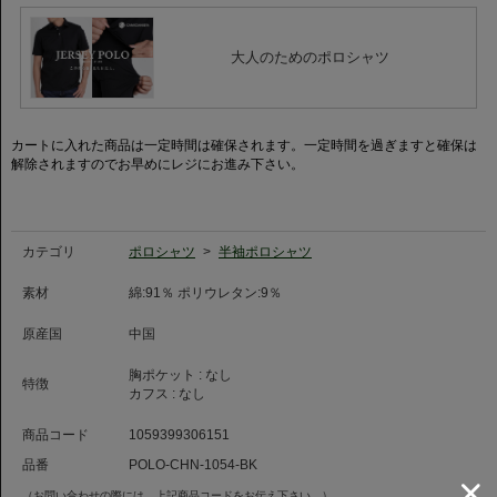
良質な糸が、しなやかさと柔らかな着心地と、高密度のため透けにくいとい
う嬉しい機能もあります。
大人のためのポロシャツ
※こちらのシャツはスプリットヨークではございません
◆ニット素材について◆
ニット素材は編物ですので伸縮性に富み、着用感が楽に感じられます。ただ
し、洗濯による寸法変化率が通常の織物素材より大きい素材のため、お取り
カートに入れた商品は一定時間は確保されます。一定時間を過ぎますと確保は
扱いにはご注意ください。
解除されますのでお早めにレジにお進み下さい。
◆お手入れについて◆
ご家庭の洗濯機で洗濯して頂けます。洗濯の際はネットに入れて頂き、乾燥
機のご使用はお控え下さい。
カテゴリ
ポロシャツ
>
半袖ポロシャツ
軽く脱水後、手で形を整え丸みのあるハンガー(ジャケット用)にて陰干し、
吊干しを推奨させていただいております。
素材
綿:91％ ポリウレタン:9％
◆クリーニング店をご利用の場合◆
ニットシャツ製品はプレス工程時に設備や機材の問題によって、着丈や袖丈
原産国
中国
が大きく伸びてしまう恐れがあります。ご相談の上お預け下さい。
胸ポケット :
なし
特徴
カフス :
なし
商品コード
1059399306151
品番
POLO-CHN-1054-BK
（お問い合わせの際には、上記商品コードをお伝え下さい。）