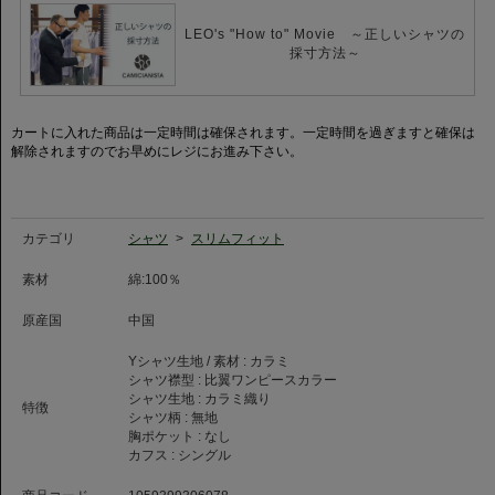
ノータイのビジネスカジュアルに使えること、ジャケットのインナーでタイ
ドアップなど幅広い着こなしと、襟元を小振りに見せることで、上品な印象
LEO's "How to" Movie ～正しいシャツの
を演出しています。
採寸方法～
LENO CLOTH(レノクロス)・・・二本の経糸をよりながら横糸を打ち込むこ
とで細かな編み目状で立体的な生地組織により、肌にまとわりつかず快適な
着心地を体感いただけます。
カートに入れた商品は一定時間は確保されます。一定時間を過ぎますと確保は
解除されますのでお早めにレジにお進み下さい。
比翼ワンピースカラー・・・台襟がなく1枚仕立ての襟のため、V字型のネッ
クラインの上部に襟がついた1枚仕立て(1枚の生地でつながって出来ている)
になっている襟の形で、羽襟の後ろにボタンが隠れる仕様になっています。
※こちらのシャツはスプリットヨークではございません
カテゴリ
シャツ
>
スリムフィット
素材
綿:100％
原産国
中国
Yシャツ生地 / 素材 :
カラミ
シャツ襟型 :
比翼ワンピースカラー
シャツ生地 :
カラミ織り
特徴
シャツ柄 :
無地
胸ポケット :
なし
カフス :
シングル