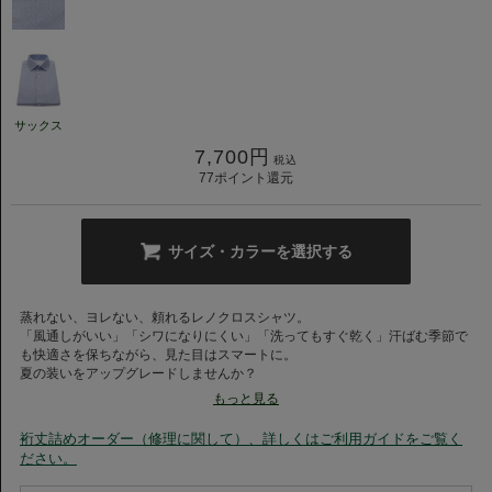
サックス
7,700
円
税込
77
ポイント還元
サイズ・カラーを選択する
蒸れない、ヨレない、頼れるレノクロスシャツ。
「風通しがいい」「シワになりにくい」「洗ってもすぐ乾く」汗ばむ季節で
も快適さを保ちながら、見た目はスマートに。
夏の装いをアップグレードしませんか？
もっと見る
前襟（台襟部分）の高さは3cmとセミワイドカラーやホリゾンタルカラーと
はほぼ変わらずに、羽襟の長さを7cmとコンパクトに仕上げた、比翼ワンピ
裄丈詰めオーダー（修理に関して）、詳しくはご利用ガイドをご覧く
ースカラー。
ださい。
こちらはボタンが隠れる仕様になっており、やわらかな襟のロールもポイン
トの一つ。