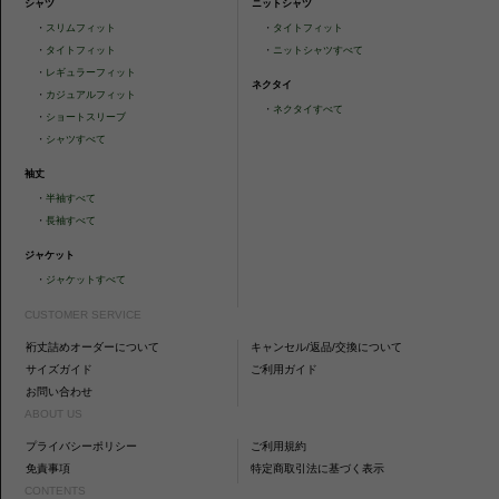
シャツ
ニットシャツ
・
スリムフィット
・
タイトフィット
・
タイトフィット
・
ニットシャツすべて
・
レギュラーフィット
ネクタイ
・
カジュアルフィット
・
ネクタイすべて
・
ショートスリーブ
・
シャツすべて
袖丈
・
半袖すべて
・
長袖すべて
ジャケット
・
ジャケットすべて
CUSTOMER SERVICE
裄丈詰めオーダーについて
キャンセル/返品/交換について
サイズガイド
ご利用ガイド
お問い合わせ
ABOUT US
プライバシーポリシー
ご利用規約
免責事項
特定商取引法に基づく表示
CONTENTS