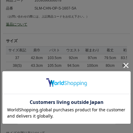
商品コード
1059399306078
品番
SLM-CHN-OP-S-1607-SA
（お問い合わせの際には、上記商品コードをお伝え下さい。）
返品について
サイズ
サイズ表記
肩巾
バスト
ウエスト
裾まわり
着丈
裄丈
37
42.8cm
103.5cm
92cm
97cm
79.5cm
83.5cm
38(S)
43.3cm
105.5cm
94.5cm
100cm
80cm
84cm
39
43.8cm
107.5cm
97cm
103cm
80.5cm
85cm
40(M)
44.8cm
110.5cm
100cm
106cm
81.5cm
86cm
41
45.8cm
113.5cm
103cm
109cm
82.5cm
87cm
42(L)
46.8cm
116.5cm
106cm
112cm
83.5cm
88cm
43
47.8cm
119.5cm
109cm
115cm
84.5cm
89cm
サイズの測り方について