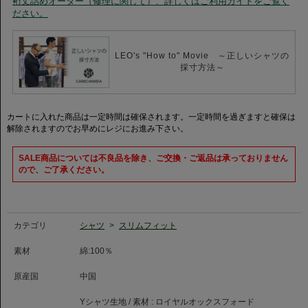
裄丈詰めオーダー（修理に関して）、詳しくはご利用ガイドをご覧く
120番手の細番手糸を使用したロイヤルオックスフォード素材は、通常のも
ださい。
のよりもきめ細かく、しなやかな色艶を誇ります。コンパクト糸を採用する
ことで、毛羽が少なく滑らかな触感が実現。適度なハリ感と優れた通気性に
より、春夏だけでなく秋冬も快適に着ることができます。
LEO's "How to" Movie ～正しいシャツの
【利用シーン/コーディネートについて】
採寸方法～
このシャツは、ビジネスシーンにふさわしいだけでなく、カジュアルな場面
でも活躍します。仕立ての良いダークスーツに合わせてフォーマル感を演出
することも、デニムやチノパンと合わせてリラックスしたスタイルを楽しむ
ことも可能。どんなスタイルにも簡単に組み合わせられ、季節を問わず手放
カートに入れた商品は一定時間は確保されます。一定時間を過ぎますと確保は
せない一着です。
解除されますのでお早めにレジにお進み下さい。
SALE商品については不良品を除き、ご交換・ご返品は承っておりません
ので、ご了承ください。
カテゴリ
シャツ
>
スリムフィット
素材
綿:100％
原産国
中国
Yシャツ生地 / 素材 :
ロイヤルオックスフォード