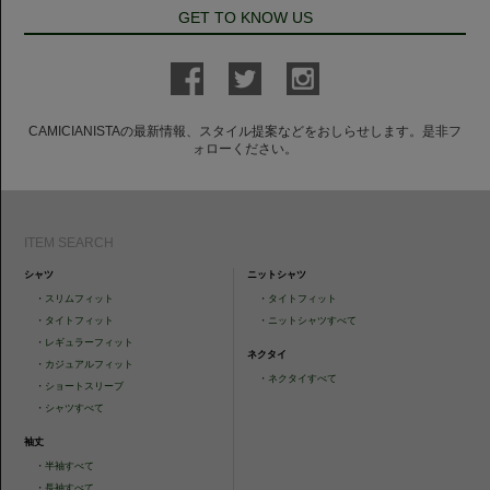
GET TO KNOW US
CAMICIANISTAの最新情報、スタイル提案などをおしらせします。是非フ
ォローください。
ITEM SEARCH
シャツ
ニットシャツ
・
スリムフィット
・
タイトフィット
・
タイトフィット
・
ニットシャツすべて
・
レギュラーフィット
ネクタイ
・
カジュアルフィット
・
ネクタイすべて
・
ショートスリーブ
・
シャツすべて
袖丈
・
半袖すべて
・
長袖すべて