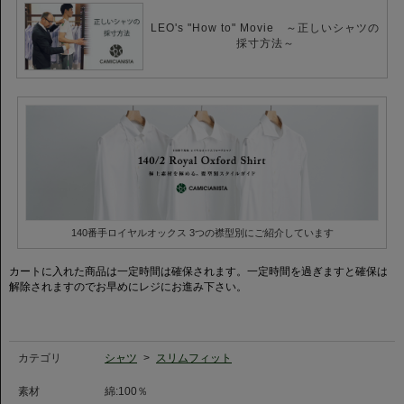
ました。台衿や衿先を数ミリ短くすることで、現代のコンパクトなジャケッ
トスタイルに馴染みやすくモダンな雰囲気に仕上がっています。
LEO's "How to" Movie ～正しいシャツの
採寸方法～
CAMICIANISTAが自信を持ってお届けする一枚。是非お試しください。
140番手ロイヤルオックス 3つの襟型別にご紹介しています
カートに入れた商品は一定時間は確保されます。一定時間を過ぎますと確保は
解除されますのでお早めにレジにお進み下さい。
カテゴリ
シャツ
>
スリムフィット
素材
綿:100％