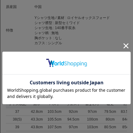
原産国
中国
Yシャツ生地 / 素材 :
ロイヤルオックスフォード
シャツ襟型 :
新型セミワイド
シャツ生地 :
140番手双糸
特徴
シャツ柄 :
無地
胸ポケット :
なし
カフス :
シングル
商品コード
1059399306060
品番
SLM-CHN-SE2-S-2384-WH
（お問い合わせの際には、上記商品コードをお伝え下さい。）
返品について
サイズ
サイズ表記
肩巾
バスト
ウエスト
裾まわり
着丈
裄丈
37
42.8cm
103.5cm
92cm
97cm
79.5cm
83.5cm
38(S)
43.3cm
105.5cm
94.5cm
100cm
80cm
84cm
39
43.8cm
107.5cm
97cm
103cm
80.5cm
85cm