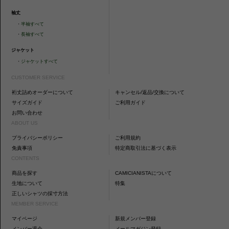
袖丈
・
半袖すべて
・
長袖すべて
ジャケット
・
ジャケットすべて
CUSTOMER SERVICE
裄丈詰めオーダーについて
キャンセル/返品/交換について
サイズガイド
ご利用ガイド
お問い合わせ
ABOUT US
プライバシーポリシー
ご利用規約
免責事項
特定商取引法に基づく表示
CONTENTS
商品を探す
CAMICIANISTAについて
生地について
特集
正しいシャツの採寸方法
MEMBER SERVICE
マイページ
新規メンバー登録
メンバー退会
メールマガジン登録