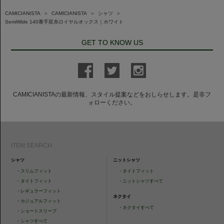
CAMICIANISTA
＞
CAMICIANISTA
＞
シャツ
＞
SemiWide 140番手双糸ロイヤルオックス｜ホワイト
GET TO KNOW US
CAMICIANISTAの最新情報、スタイル提案などをおしらせします。是非フ
ォローください。
ITEM SEARCH
シャツ
ニットシャツ
・
スリムフィット
・
タイトフィット
・
タイトフィット
・
ニットシャツすべて
・
レギュラーフィット
ネクタイ
・
カジュアルフィット
・
ネクタイすべて
・
ショートスリーブ
・
シャツすべて