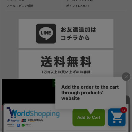
メールマガジン解除
ポイントについて
干場氏が考える
※一部表示がPCサイトになるページもございます。
※当サイトの税込価格表示は、掲載時の消費税率に応じた価格で記載しております。ご注意ください。
「良いシャツの条件！」