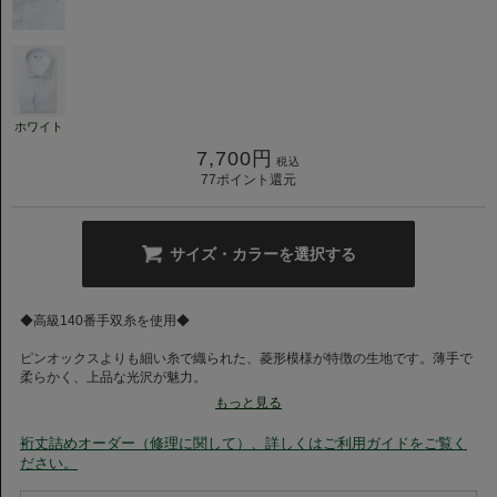
ホワイト
7,700
円
税込
77
ポイント還元
サイズ・カラーを選択する
◆高級140番手双糸を使用◆
ピンオックスよりも細い糸で織られた、菱形模様が特徴の生地です。薄手で
柔らかく、上品な光沢が魅力。
ドライな肌触りで汗をかいても肌に張り付かず、快適に過ごせるため、ビジ
もっと見る
ネスからドレッシーな装いまで幅広く活躍します。
そのしなやかな質感、上品な艶、滑らかな風合いが魅力です。
裄丈詰めオーダー（修理に関して）、詳しくはご利用ガイドをご覧く
ださい。
◆新型セミワイドカラー◆
カミチャニスタの定番であるセミワイドカラーがモデルを新たにして登場し