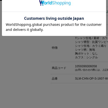
返品について
カテゴリ
シャツ
>
スリムフィッ
素材
綿:100％
原産国
中国
Yシャツ生地 / 素材 :
カ
シャツ襟型 :
比翼ワンピ
シャツ生地 :
カラミ織り
特徴
シャツ柄 :
無地
胸ポケット :
なし
カフス :
シングル
1059399306058
商品コード
(お問い合わせの際には、上記
品番
SLM-CHN-OP-S-1607-