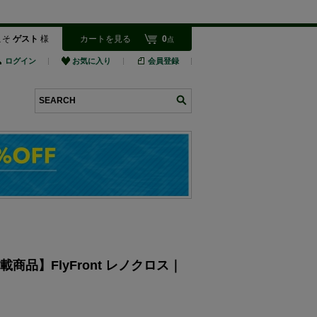
こそ
ゲスト
様
カートを見る
0
点
ログイン
お気に入り
会員登録
検索
E掲載商品】FlyFront レノクロス｜