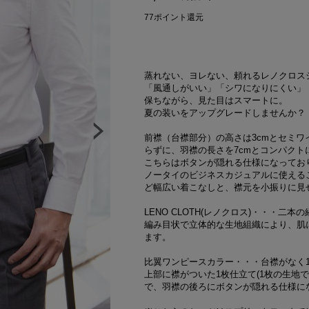
77
ポイント還元
蒸れない、ヨレない、頼れるレノクロス
「風通しがいい」「シワになりにくい」
保ちながら、見た目はスマートに。
夏の装いをアップグレードしませんか？
前襟（台襟部分）の高さは3cmとセミ
らずに、羽襟の長さを7cmとコンパク
こちらはボタンが隠れる仕様になってお
ノータイのビジネスカジュアルに使える
ど幅広い着こなしと、襟元を小振りに見
LENO CLOTH(レノクロス)・・・
編み目状で立体的な生地組織により、肌
ます。
比翼ワンピースカラー・・・台襟がなく
上部に襟がついた1枚仕立て(1枚の生地
で、羽襟の後ろにボタンが隠れる仕様に