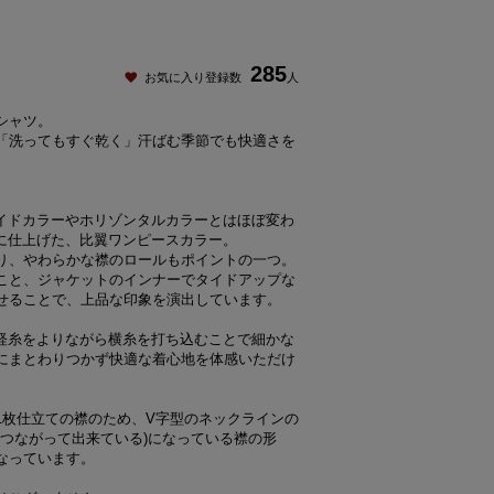
285
お気に入り登録数
人
シャツ。
「洗ってもすぐ乾く」汗ばむ季節でも快適さを
ワイドカラーやホリゾンタルカラーとはほぼ変わ
トに仕上げた、比翼ワンピースカラー。
り、やわらかな襟のロールもポイントの一つ。
こと、ジャケットのインナーでタイドアップな
せることで、上品な印象を演出しています。
二本の経糸をよりながら横糸を打ち込むことで細かな
にまとわりつかず快適な着心地を体感いただけ
1枚仕立ての襟のため、V字型のネックラインの
でつながって出来ている)になっている襟の形
なっています。