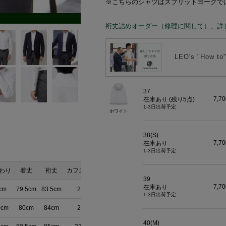
※こちらのシャツはスプリットヨークで
裄丈詰めオーダー（修理に関して）、詳
LEO's "How
37
7,7
在庫あり (残り
5
点)
1-3日出荷予定
ホワイト
38(S)
7,7
在庫あり
1-3日出荷予定
わり
着丈
裄丈
カフスまわり
39
7,7
在庫あり
cm
79.5cm
83.5cm
23cm
1-3日出荷予定
0cm
80cm
84cm
23cm
40(M)