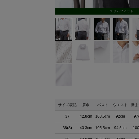
スリムフィット
サイズ表記
肩巾
バスト
ウエスト
裾ま
37
42.8cm
103.5cm
92cm
97
38(S)
43.3cm
105.5cm
94.5cm
10