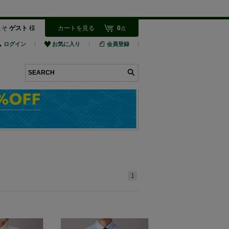
こそ
ゲスト
様
カートを見る
0
点
ログイン
お気に入り
会員登録
検索
1