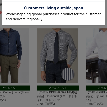
7,700円(税込)
7,700円(税込)
円(税込)
(税込)
カジュアル
スリムフィット
スリム
pen Collar シャンブレー
【THE NIKKEI MAGAZINE掲載
【THE NIKKEI
ブルー
商品】Horizontal ブロード｜ネ
商品】FlyFro
(税込)
イビーストライプ
ワイト
7,700円(税込)
7,700円(税込)