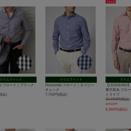
セー
ル
スリムフィット
スリムフィット
スリム
ntal ブロード｜ブラック
Horizontal ブロード｜ネイビー
【LEGGIUNO】Ho
チェック
番手双糸 ブロ
(税込)
7,700円(税込)
トライプ
10,450円(税込)
20%OFF
8,360円(税込)