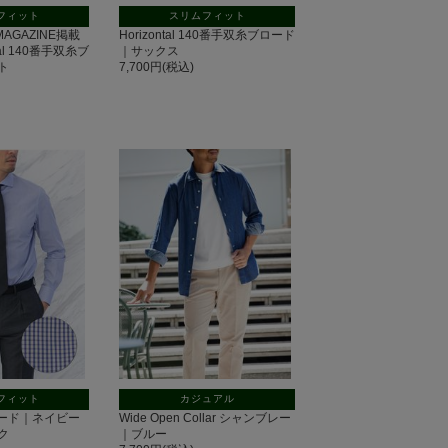
フィット
スリムフィット
 MAGAZINE掲載
Horizontal 140番手双糸ブロード
tal 140番手双糸ブ
｜サックス
ト
7,700円(税込)
フィット
カジュアル
 ブロード｜ネイビー
Wide Open Collar シャンブレー
ク
｜ブルー