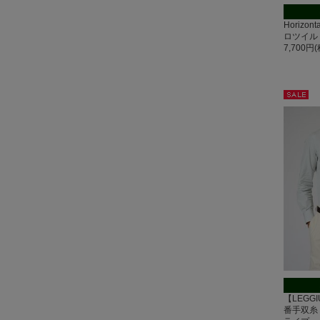
Horizo
ロツイル
7,700円
セー
ル
【LEGGIU
番手双糸