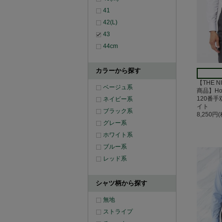
41
42(L)
43
44cm
カラーから探す
【THE N
ベージュ系
商品】Hor
120番
ネイビー系
イト
ブラック系
8,250円
グレー系
ホワイト系
ブルー系
レッド系
シャツ柄から探す
無地
ストライプ