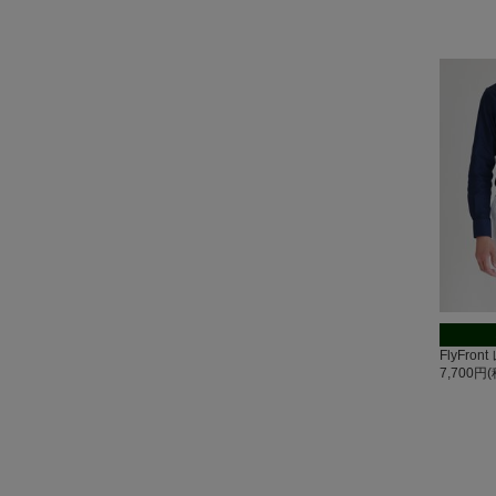
FlyFr
7,700円