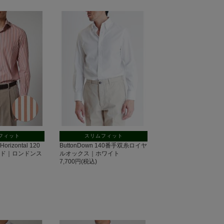
フィット
スリムフィット
rizontal 120
ButtonDown 140番手双糸ロイヤ
ード｜ロンドンス
ルオックス｜ホワイト
7,700円(税込)