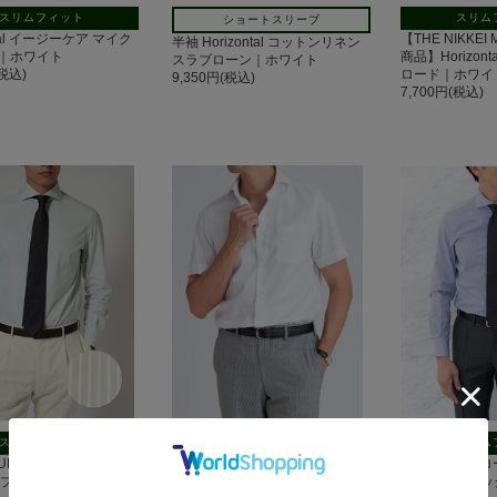
スリムフィット
スリム
ショートスリーブ
ntal イージーケア マイク
【THE NIKKEI
半袖 Horizontal コットンリネン
｜ホワイト
商品】Horizon
スラブローン｜ホワイト
(税込)
ロード｜ホワイ
9,350円(税込)
7,700円(税込)
スリムフィット
スリム
ショートスリーブ
NO】Horizontal 120
Horizontal
半袖 Horizontal イージーケア マ
 ブロード｜グレースト
マイクロチェッ
イクロツイル｜ホワイト