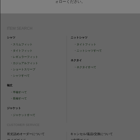
ォローください。
ITEM SEARCH
シャツ
ニットシャツ
・
スリムフィット
・
タイトフィット
・
タイトフィット
・
ニットシャツすべて
・
レギュラーフィット
ネクタイ
・
カジュアルフィット
・
ネクタイすべて
・
ショートスリーブ
・
シャツすべて
袖丈
・
半袖すべて
・
長袖すべて
ジャケット
・
ジャケットすべて
CUSTOMER SERVICE
裄丈詰めオーダーについて
キャンセル/返品/交換について