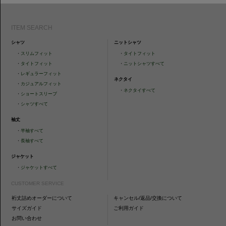
ITEM SEARCH
シャツ
ニットシャツ
・
スリムフィット
・
タイトフィット
・
タイトフィット
・
ニットシャツすべて
・
レギュラーフィット
ネクタイ
・
カジュアルフィット
・
ネクタイすべて
・
ショートスリーブ
・
シャツすべて
袖丈
・
半袖すべて
・
長袖すべて
ジャケット
・
ジャケットすべて
CUSTOMER SERVICE
裄丈詰めオーダーについて
キャンセル/返品/交換について
サイズガイド
ご利用ガイド
お問い合わせ