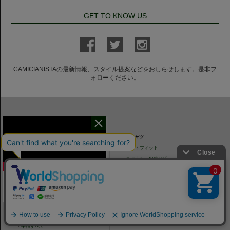
GET TO KNOW US
CAMICIANISTAの最新情報、スタイル提案などをおしらせします。是非フ
ォローください。
ITEM SEARCH
シャツ
ニットシャツ
・
スリムフィット
・
タイトフィット
・
タイトフィット
・
ニットシャツすべて
・
レギュラーフィット
ネクタイ
・
カジュアルフィット
干場氏が考える
・
ネクタイすべて
・
ショートスリーブ
「良いシャツの条件！」
・
シャツすべて
袖丈
・
半袖すべて