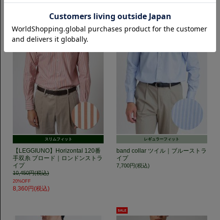
スリムフィット
レギュラーフィット
【LEGGIUNO】Horizontal 120番
band collar ツイル｜ブルーストラ
手双糸 ブロード｜ロンドンストラ
イプ
イプ
7,700円(税込)
10,450円(税込)
20%OFF
8,360円(税込)