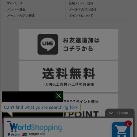
マイページ
新規メンバー登録
メンバー退会
メールマガジン登録
メールマガジン解除
ポイントについて
干場氏が考える
※一部表示がPCサイトになるページもございます。
※当サイトの税込価格表示は、掲載時の消費税率に応じた価格で記載しております。ご注意ください。
「良いシャツの条件！」