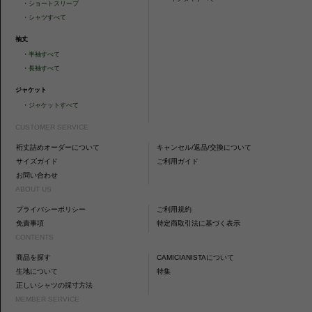
・
ショートスリーブ
・
シャツすべて
袖丈
・
半袖すべて
・
長袖すべて
ジャケット
・
ジャケットすべて
CUSTOMER SERVICE
裄丈詰めオーダーについて
キャンセル/返品/交換について
サイズガイド
ご利用ガイド
お問い合わせ
ABOUT US
プライバシーポリシー
ご利用規約
免責事項
特定商取引法に基づく表示
CONTENTS
商品を探す
CAMICIANISTAについて
生地について
特集
正しいシャツの採寸方法
MEMBER SERVICE