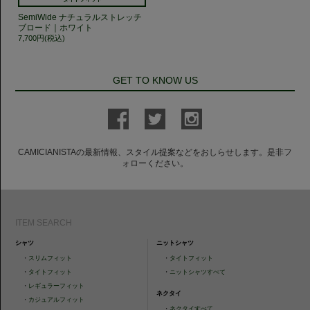
SemiWide ナチュラルストレッチ
ブロード｜ホワイト
7,700円(税込)
GET TO KNOW US
CAMICIANISTAの最新情報、スタイル提案などをおしらせします。是非フ
ォローください。
ITEM SEARCH
シャツ
ニットシャツ
・
スリムフィット
・
タイトフィット
・
タイトフィット
・
ニットシャツすべて
・
レギュラーフィット
ネクタイ
・
カジュアルフィット
・
ネクタイすべて