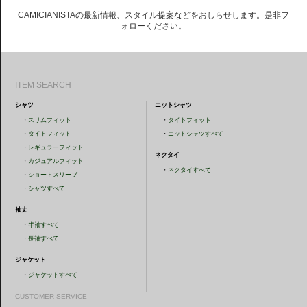
CAMICIANISTAの最新情報、スタイル提案などをおしらせします。是非フ
ォローください。
ITEM SEARCH
シャツ
ニットシャツ
・
スリムフィット
・
タイトフィット
・
タイトフィット
・
ニットシャツすべて
・
レギュラーフィット
ネクタイ
・
カジュアルフィット
・
ネクタイすべて
・
ショートスリーブ
・
シャツすべて
袖丈
・
半袖すべて
・
長袖すべて
ジャケット
・
ジャケットすべて
CUSTOMER SERVICE