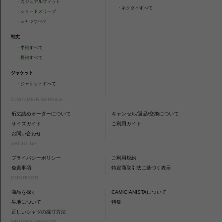
・
カジュアルフィット
・
ネクタイすべて
・
ショートスリーブ
・
シャツすべて
袖丈
・
半袖すべて
・
長袖すべて
ジャケット
・
ジャケットすべて
CUSTOMER SERVICE
裄丈詰めオーダーについて
キャンセル/返品/交換について
サイズガイド
ご利用ガイド
お問い合わせ
ABOUT US
プライバシーポリシー
ご利用規約
免責事項
特定商取引法に基づく表示
CONTENTS
商品を探す
CAMICIANISTAについて
生地について
特集
正しいシャツの採寸方法
MEMBER SERVICE