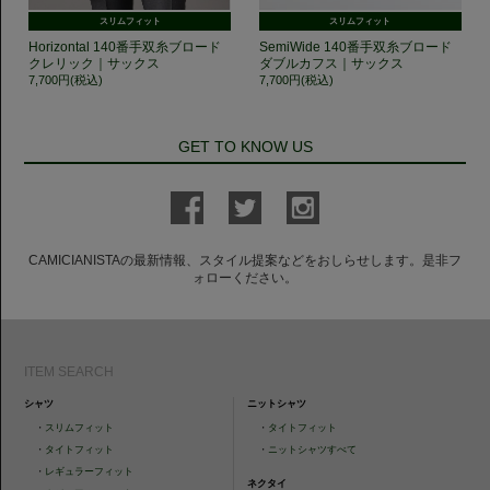
スリムフィット
スリムフィット
Horizontal 140番手双糸ブロード
SemiWide 140番手双糸ブロード
クレリック｜サックス
ダブルカフス｜サックス
7,700円(税込)
7,700円(税込)
GET TO KNOW US
CAMICIANISTAの最新情報、スタイル提案などをおしらせします。是非フ
ォローください。
ITEM SEARCH
シャツ
ニットシャツ
・
スリムフィット
・
タイトフィット
・
タイトフィット
・
ニットシャツすべて
・
レギュラーフィット
ネクタイ