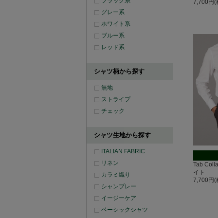
ブラック系
7,700円
グレー系
ホワイト系
ブルー系
レッド系
シャツ柄から探す
無地
ストライプ
チェック
シャツ生地から探す
ITALIAN FABRIC
リネン
Tab Co
イト
カラミ織り
7,700円
シャンブレー
イージーケア
ベーシックシャツ