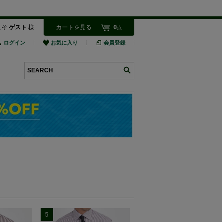
こそ
ゲスト
様
カートを見る
0
点
ログイン
お気に入り
会員登録
検索
5