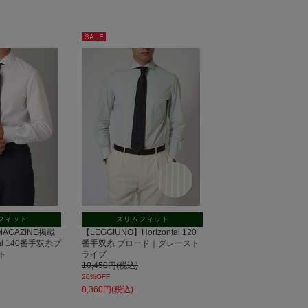
セー
ル
フィット
スリムフィット
 MAGAZINE掲載
【LEGGIUNO】Horizontal 120
tal 140番手双糸ブ
番手双糸 ブロード｜グレースト
ト
ライプ
10,450円(税込)
20%OFF
8,360円(税込)