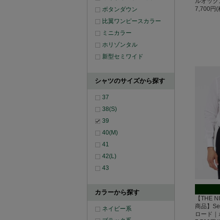
ルオック
7,700円
ボタンダウン
比翼ワンピースカラー
ミニカラー
ホリゾンタル
新型セミワイド
シャツのサイズから探す
37
38(S)
39
40(M)
41
42(L)
43
カラーから探す
【THE N
商品】Se
ネイビー系
ロード｜