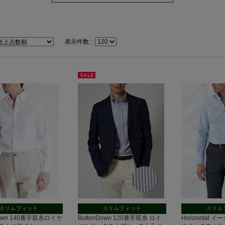
表示件数 :
セー
ル
スリムフィット
スリムフィット
スリム
Down 140番手双糸ロイヤ
ButtonDown 120番手双糸 ロイ
Horizontal