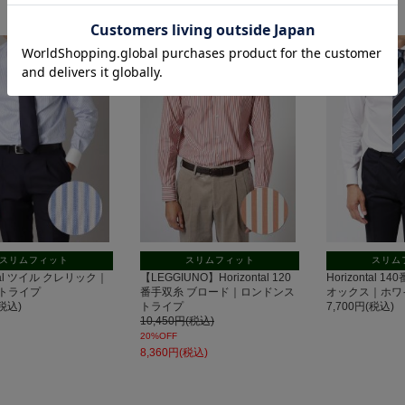
セー
ル
スリムフィット
スリムフィット
スリム
ntal ツイル クレリック｜
【LEGGIUNO】Horizontal 120
Horizontal
トライプ
番手双糸 ブロード｜ロンドンス
オックス｜ホワ
(税込)
トライプ
7,700円(税込)
10,450円(税込)
20%OFF
8,360円(税込)