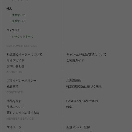
袖丈
・
半袖すべて
・
長袖すべて
ジャケット
・
ジャケットすべて
CUSTOMER SERVICE
裄丈詰めオーダーについて
キャンセル/返品/交換について
サイズガイド
ご利用ガイド
お問い合わせ
ABOUT US
プライバシーポリシー
ご利用規約
免責事項
特定商取引法に基づく表示
CONTENTS
商品を探す
CAMICIANISTAについて
生地について
特集
正しいシャツの採寸方法
MEMBER SERVICE
マイページ
新規メンバー登録