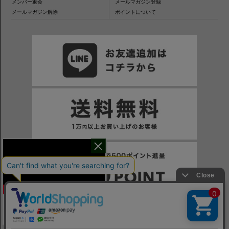
メンバー退会
メールマガジン登録
メールマガジン解除
ポイントについて
干場氏が考える
※一部表示がPCサイトになるページもございます。
※当サイトの税込価格表示は、掲載時の消費税率に応じた価格で記載しております。ご注意ください。
「良いシャツの条件！」