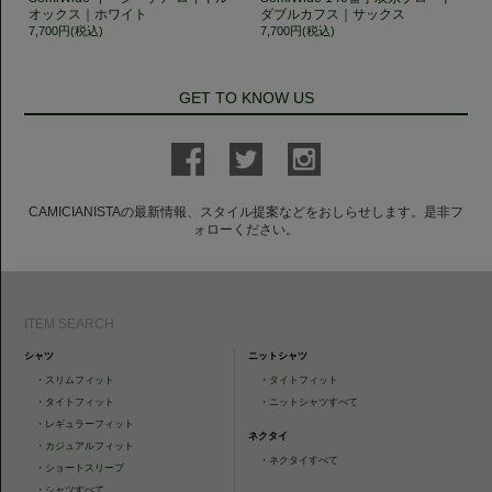
オックス｜ホワイト
ダブルカフス｜サックス
7,700円(税込)
7,700円(税込)
GET TO KNOW US
CAMICIANISTAの最新情報、スタイル提案などをおしらせします。是非フ
ォローください。
ITEM SEARCH
シャツ
ニットシャツ
・
スリムフィット
・
タイトフィット
・
タイトフィット
・
ニットシャツすべて
・
レギュラーフィット
ネクタイ
・
カジュアルフィット
・
ネクタイすべて
・
ショートスリーブ
・
シャツすべて