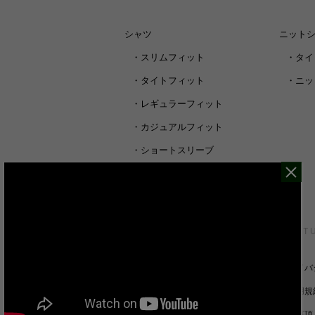
シャツ
ニット
・
スリムフィット
・
タイ
・
タイトフィット
・
ニッ
・
レギュラーフィット
・
カジュアルフィット
・
ショートスリーブ
・
シャツすべて
CUSTOMER SERVICE
ABOUT 
裄丈詰めオーダーについて
プライバ
キャンセル/返品/交換について
ご利用規
サイズガイド
免責事項