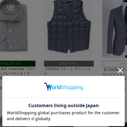
スリムフィット
ダウンベスト
ジャ
INI】Horizontal ブロー
【TAION】Vネック ダウンベス
【CANONICO｜
｜グレーストライプ
ト
ルジャケット｜
円(税込)
8,910円(税込)
49,500円(税込)
20%OFF
(税込)
39,600円(税込)