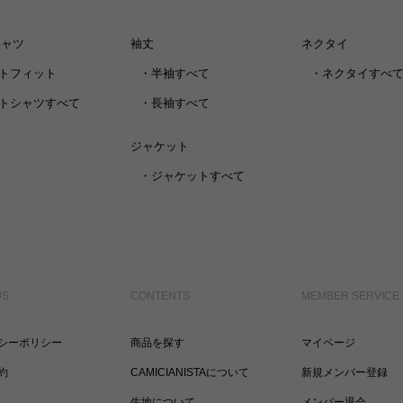
シャツ
袖丈
ネクタイ
トフィット
・
半袖すべて
・
ネクタイすべ
トシャツすべて
・
長袖すべて
ジャケット
・
ジャケットすべて
US
CONTENTS
MEMBER SERVICE
シーポリシー
商品を探す
マイページ
約
CAMICIANISTAについて
新規メンバー登録
生地について
メンバー退会