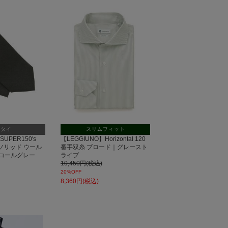
セー
ル
クタイ
スリムフィット
SUPER150's
【LEGGIUNO】Horizontal 120
】 ソリッド ウール
番手双糸 ブロード｜グレースト
コールグレー
ライプ
10,450円(税込)
20%OFF
8,360円(税込)