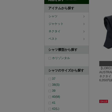
アイテムから探す
シャツ
ジャケット
ネクタイ
ベスト
シャツ襟型から探す
ホリゾンタル
【LORO P
シャツのサイズから探す
AUSTR
ネクタイ
37
6,050円
38(S)
39
40(M)
41
セー
42(L)
ル