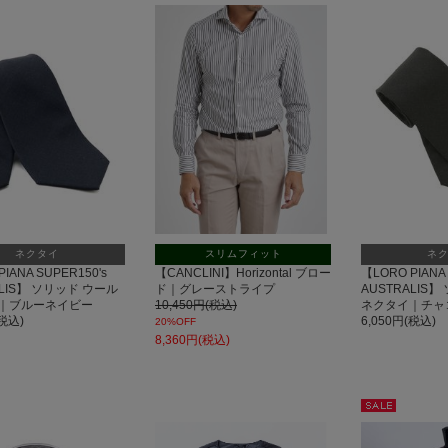
セー
ル
ネクタイ
スリムフィット
ネ
IANA SUPER150's
【CANCLINI】Horizontal ブロー
【LORO PIANA 
ALIS】 ソリッド ウール
ド｜グレーストライプ
AUSTRALIS
｜ブルーネイビー
10,450円(税込)
ネクタイ｜チャ
(税込)
6,050円(税込)
20%OFF
8,360円(税込)
セー
ル