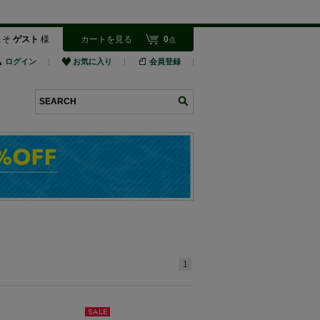
こそ
ゲスト
様
カートを見る
0
点
ログイン
お気に入り
会員登録
検索
1