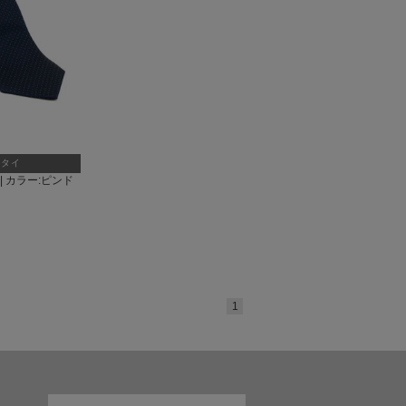
クタイ
| カラー:ピンド
1