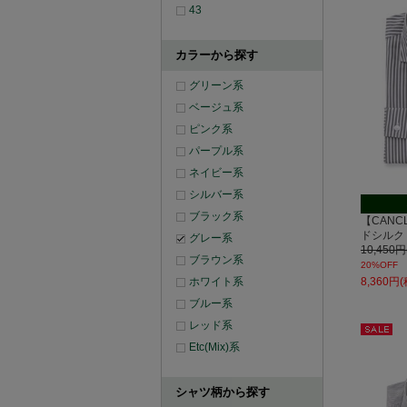
43
カラーから探す
グリーン系
ベージュ系
ピンク系
パープル系
ネイビー系
シルバー系
ブラック系
【CANCL
ドシルク
グレー系
10,450
ブラウン系
20%OFF
8,360円
ホワイト系
ブルー系
レッド系
セー
Etc(Mix)系
ル
シャツ柄から探す