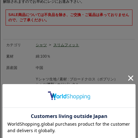
ジュアリースポーツの市場でも活躍するイタリアを代表するシャツ地メーカ
解除されますのでお早めにレジにお進み下さい。
ーです。
SALE商品については不良品を除き、ご交換・ご返品は承っておりません
ので、ご了承ください。
カテゴリ
シャツ
>
スリムフィット
素材
綿:100％
原産国
中国
Yシャツ生地 / 素材 :
ブロードクロス（ポプリン）
シャツ襟型 :
ホリゾンタル
シャツ生地 :
ITALIAN FABRIC
特徴
シャツ柄 :
ストライプ
胸ポケット :
なし
カフス :
シングル
商品コード
1059324306001
品番
SLM-CHN-HZ-LEO-0302-GRST
（お問い合わせの際には、上記商品コードをお伝え下さい。）