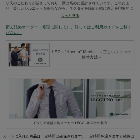
リ氏のこだわりが詰まっており、襟は高めに設計されています。これによ
り、美しいシルエットを保ちながら、ネクタイを締めた際に首元を印象的に
演出します。カフスはカッタウェイ仕様に変更され、モダンなビジネススタ
もっと見る
イルにぴったりの洗練さを加えています。
裄丈詰めオーダー（修理に関して）、詳しくはご利用ガイドをご覧く
【素材について】
ださい。
120番手の双糸を使用したこのシャツは、エジプト超長綿から生まれる滑ら
かな肌触りと圧倒的な柔らかさが特徴です。また、シルケット加工が施され
ており、シルクのような光沢感を実現。視覚的にも高級感を与える素材が、
ビジネスシーンでも信頼感を生み出します。
LEO's "How to" Movie ～正しいシャツの
採寸方法～
【利用シーン/コーディネートについて】
このスペシャルプロダクトは、ビジネスやフォーマルな場面に最適です。ダ
ークスーツと合わせることで、より洗練された演出が可能です。また、カジ
ュアルなテイストを少し取り入れたコーディネートにもフィットし、オフタ
イムにも使える万能さがあります。
〈LEGGIUNO（レジウノ）社〉
1908年にイタリア マッジョーレ湖のほとりで創業した伝統あるシャツ地メ
ーカーです。
トレンドを踏まえた多彩な色使いとデザイン性の豊富さで、世界中のシャツ
イタリア老舗生地メーカー LEGGIUNO社の魅力
地メーカーの中でもトップクラスのクオリティを誇ります。
製糸から最終仕上げまで一貫した自社生産にこだわり、ハイブランドやラグ
カートに入れた商品は一定時間は確保されます。一定時間を過ぎますと確保は