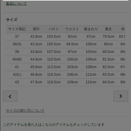
返品について
サイズ
サイズ表記
肩巾
バスト
ウエスト
裾まわり
着丈
裄丈
37
42.8cm
103.5cm
92cm
97cm
79.5cm
83.5cm
38(S)
43.3cm
105.5cm
94.5cm
100cm
80cm
84cm
39
43.8cm
107.5cm
97cm
103cm
80.5cm
85cm
40(M)
44.8cm
110.5cm
100cm
106cm
81.5cm
86cm
41
45.8cm
113.5cm
103cm
109cm
82.5cm
87cm
42(L)
46.8cm
116.5cm
106cm
112cm
83.5cm
88cm
43
47.8cm
119.5cm
109cm
115cm
84.5cm
89cm
サイズの測り方について
このアイテムを見た人はこちらのアイテムもチェックしています