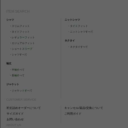
ITEM SEARCH
シャツ
ニットシャツ
・
スリムフィット
・
タイトフィット
・
タイトフィット
・
ニットシャツすべて
・
レギュラーフィット
ネクタイ
・
カジュアルフィット
・
ネクタイすべて
・
ショートスリーブ
・
シャツすべて
袖丈
・
半袖すべて
・
長袖すべて
ジャケット
・
ジャケットすべて
CUSTOMER SERVICE
裄丈詰めオーダーについて
キャンセル/返品/交換について
サイズガイド
ご利用ガイド
お問い合わせ
ABOUT US