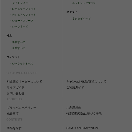
・
タイトフィット
・
ニットシャツすべて
・
レギュラーフィット
ネクタイ
・
カジュアルフィット
・
ネクタイすべて
・
ショートスリーブ
・
シャツすべて
袖丈
・
半袖すべて
・
長袖すべて
ジャケット
・
ジャケットすべて
CUSTOMER SERVICE
裄丈詰めオーダーについて
キャンセル/返品/交換について
サイズガイド
ご利用ガイド
お問い合わせ
ABOUT US
プライバシーポリシー
ご利用規約
免責事項
特定商取引法に基づく表示
CONTENTS
商品を探す
CAMICIANISTAについて