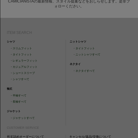
CAMICIANISTAの最新情報、スタイル提案などをおしらせします。是非フ
ォローください。
ITEM SEARCH
シャツ
ニットシャツ
・
スリムフィット
・
タイトフィット
・
タイトフィット
・
ニットシャツすべて
・
レギュラーフィット
ネクタイ
・
カジュアルフィット
・
ネクタイすべて
・
ショートスリーブ
・
シャツすべて
袖丈
・
半袖すべて
・
長袖すべて
ジャケット
・
ジャケットすべて
CUSTOMER SERVICE
裄丈詰めオーダーについて
キャンセル/返品/交換について