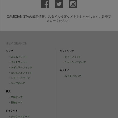
CAMICIANISTAの最新情報、スタイル提案などをおしらせします。是非フ
ォローください。
ITEM SEARCH
シャツ
ニットシャツ
・
スリムフィット
・
タイトフィット
・
タイトフィット
・
ニットシャツすべて
・
レギュラーフィット
ネクタイ
・
カジュアルフィット
・
ネクタイすべて
・
ショートスリーブ
・
シャツすべて
袖丈
・
半袖すべて
・
長袖すべて
ジャケット
・
ジャケットすべて