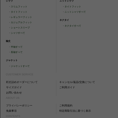
シャツ
ニットシャツ
・
スリムフィット
・
タイトフィット
・
タイトフィット
・
ニットシャツすべて
・
レギュラーフィット
ネクタイ
・
カジュアルフィット
・
ネクタイすべて
・
ショートスリーブ
・
シャツすべて
袖丈
・
半袖すべて
・
長袖すべて
ジャケット
・
ジャケットすべて
CUSTOMER SERVICE
裄丈詰めオーダーについて
キャンセル/返品/交換について
サイズガイド
ご利用ガイド
お問い合わせ
ABOUT US
プライバシーポリシー
ご利用規約
免責事項
特定商取引法に基づく表示
CONTENTS