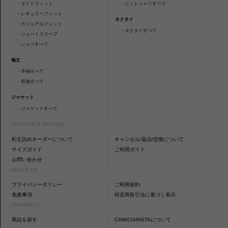
・
タイトフィット
・
ニットシャツすべて
・
レギュラーフィット
ネクタイ
・
カジュアルフィット
・
ネクタイすべて
・
ショートスリーブ
・
シャツすべて
袖丈
・
半袖すべて
・
長袖すべて
ジャケット
・
ジャケットすべて
CUSTOMER SERVICE
裄丈詰めオーダーについて
キャンセル/返品/交換について
サイズガイド
ご利用ガイド
お問い合わせ
ABOUT US
プライバシーポリシー
ご利用規約
免責事項
特定商取引法に基づく表示
CONTENTS
商品を探す
CAMICIANISTAについて