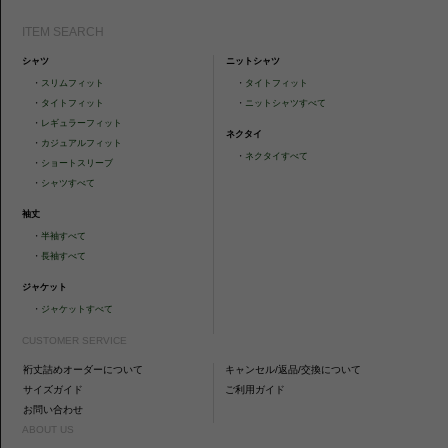
ITEM SEARCH
シャツ
ニットシャツ
・
スリムフィット
・
タイトフィット
・
タイトフィット
・
ニットシャツすべて
・
レギュラーフィット
ネクタイ
・
カジュアルフィット
・
ネクタイすべて
・
ショートスリーブ
・
シャツすべて
袖丈
・
半袖すべて
・
長袖すべて
ジャケット
・
ジャケットすべて
CUSTOMER SERVICE
裄丈詰めオーダーについて
キャンセル/返品/交換について
サイズガイド
ご利用ガイド
お問い合わせ
ABOUT US