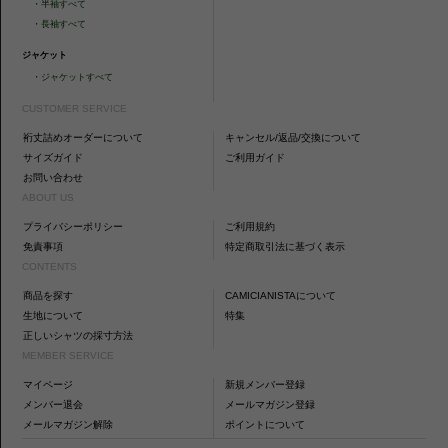
・
半袖すべて
・
長袖すべて
ジャケット
・
ジャケットすべて
CUSTOMER SERVICE
裄丈詰めオーダーについて
キャンセル/返品/交換について
サイズガイド
ご利用ガイド
お問い合わせ
ABOUT US
プライバシーポリシー
ご利用規約
免責事項
特定商取引法に基づく表示
CONTENTS
商品を探す
CAMICIANISTAについて
生地について
特集
正しいシャツの採寸方法
MEMBER SERVICE
マイページ
新規メンバー登録
メンバー退会
メールマガジン登録
メールマガジン解除
ポイントについて