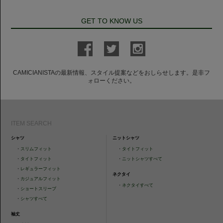
GET TO KNOW US
CAMICIANISTAの最新情報、スタイル提案などをおしらせします。是非フ
ォローください。
ITEM SEARCH
シャツ
ニットシャツ
・
スリムフィット
・
タイトフィット
・
タイトフィット
・
ニットシャツすべて
・
レギュラーフィット
ネクタイ
・
カジュアルフィット
・
ネクタイすべて
・
ショートスリーブ
・
シャツすべて
袖丈