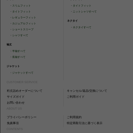
・
スリムフィット
・
タイトフィット
・
タイトフィット
・
ニットシャツすべて
・
レギュラーフィット
ネクタイ
・
カジュアルフィット
・
ネクタイすべて
・
ショートスリーブ
・
シャツすべて
袖丈
・
半袖すべて
・
長袖すべて
ジャケット
・
ジャケットすべて
CUSTOMER SERVICE
裄丈詰めオーダーについて
キャンセル/返品/交換について
サイズガイド
ご利用ガイド
お問い合わせ
ABOUT US
プライバシーポリシー
ご利用規約
免責事項
特定商取引法に基づく表示
CONTENTS