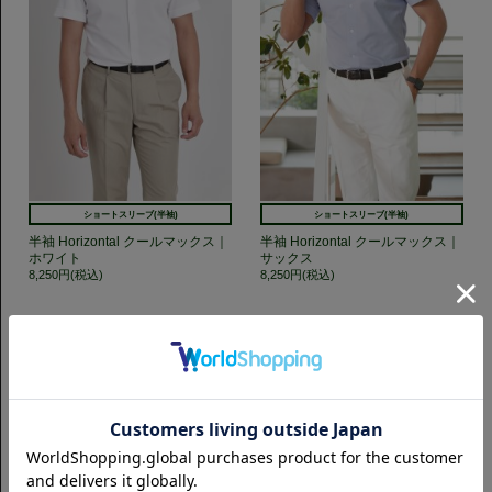
ショートスリーブ(半袖)
ショートスリーブ(半袖)
半袖 Horizontal クールマックス｜
半袖 Horizontal クールマックス｜
ホワイト
サックス
8,250円(税込)
8,250円(税込)
GET TO KNOW US
CAMICIANISTAの最新情報、スタイル提案などをおしらせします。是非フ
ォローください。