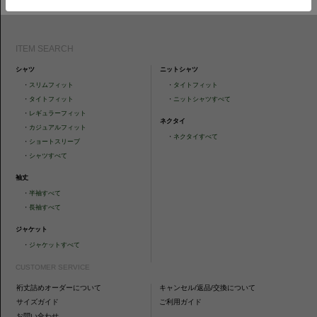
ITEM SEARCH
シャツ
ニットシャツ
・
スリムフィット
・
タイトフィット
・
タイトフィット
・
ニットシャツすべて
・
レギュラーフィット
ネクタイ
・
カジュアルフィット
・
ネクタイすべて
・
ショートスリーブ
・
シャツすべて
袖丈
・
半袖すべて
・
長袖すべて
ジャケット
・
ジャケットすべて
CUSTOMER SERVICE
裄丈詰めオーダーについて
キャンセル/返品/交換について
サイズガイド
ご利用ガイド
お問い合わせ