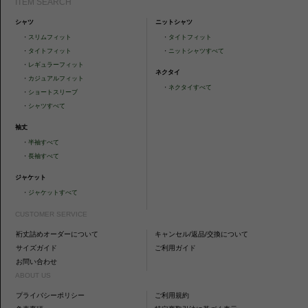
ITEM SEARCH
シャツ
ニットシャツ
・
スリムフィット
・
タイトフィット
・
タイトフィット
・
ニットシャツすべて
・
レギュラーフィット
ネクタイ
・
カジュアルフィット
・
ネクタイすべて
・
ショートスリーブ
・
シャツすべて
袖丈
・
半袖すべて
・
長袖すべて
ジャケット
・
ジャケットすべて
CUSTOMER SERVICE
裄丈詰めオーダーについて
キャンセル/返品/交換について
サイズガイド
ご利用ガイド
お問い合わせ
ABOUT US
プライバシーポリシー
ご利用規約