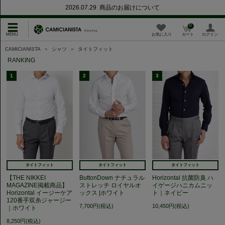
2026.07.29 商品のお届けについて
0
お気に入り
カート
ログイン
CAMICIANISTA
＞
シャツ
＞
タイトフィット
RANKING
1
2
3
タイトフィット
タイトフィット
タイトフィット
【THE NIKKEI
ButtonDown ナチュラル
Horizontal 抗菌防臭 ハ
MAGAZINE掲載商品】
ストレッチ ロイヤルオ
イゲージハニカムニッ
Horizontal イージーケア
ックス |ホワイト
ト｜ネイビー
120番手双糸ジャージー
7,700円(税込)
10,450円(税込)
｜ホワイト
8,250円(税込)