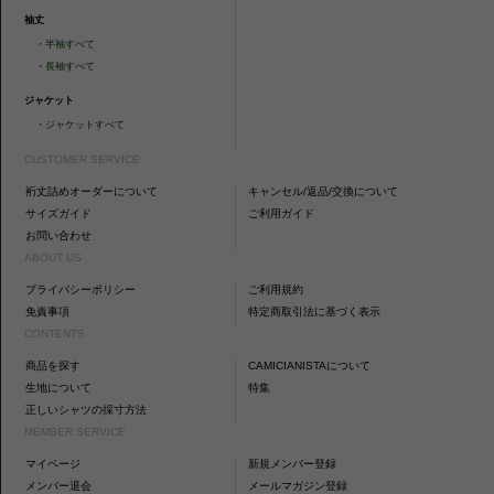
袖丈
・
半袖すべて
・
長袖すべて
ジャケット
・
ジャケットすべて
CUSTOMER SERVICE
裄丈詰めオーダーについて
キャンセル/返品/交換について
サイズガイド
ご利用ガイド
お問い合わせ
ABOUT US
プライバシーポリシー
ご利用規約
免責事項
特定商取引法に基づく表示
CONTENTS
商品を探す
CAMICIANISTAについて
生地について
特集
正しいシャツの採寸方法
MEMBER SERVICE
マイページ
新規メンバー登録
メンバー退会
メールマガジン登録