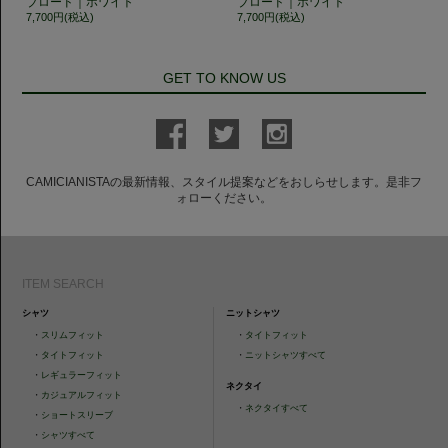
ブロード｜ホワイト
ブロード｜ホワイト
7,700円(税込)
7,700円(税込)
GET TO KNOW US
CAMICIANISTAの最新情報、スタイル提案などをおしらせします。是非フ
ォローください。
ITEM SEARCH
シャツ
ニットシャツ
・
スリムフィット
・
タイトフィット
・
タイトフィット
・
ニットシャツすべて
・
レギュラーフィット
ネクタイ
・
カジュアルフィット
・
ネクタイすべて
・
ショートスリーブ
・
シャツすべて