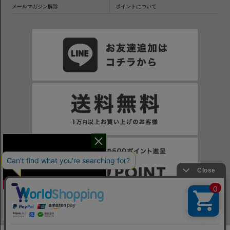
メールマガジン解除
ポイントについて
干場氏が考える
※一部表示がPCサイトになるページもございます。
※当サイトの税込価格表示は、掲載時の消費税率に応じた価格で記載しております。ご注意ください。
「良いシャツの条件！」