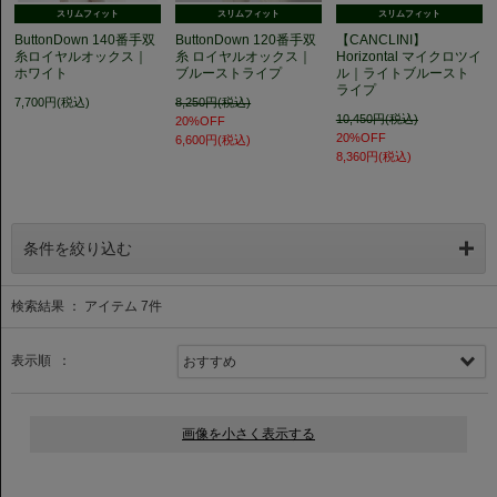
スリムフィット
スリムフィット
スリムフィット
ButtonDown 140番手双
ButtonDown 120番手双
【CANCLINI】
糸ロイヤルオックス｜
糸 ロイヤルオックス｜
Horizontal マイクロツイ
ホワイト
ブルーストライプ
ル｜ライトブルースト
ライプ
7,700円(税込)
8,250円(税込)
10,450円(税込)
20%OFF
20%OFF
6,600円(税込)
8,360円(税込)
条件を絞り込む
検索結果 ： アイテム
7
件
表示順 ：