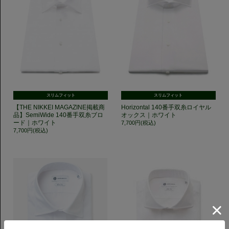
スリムフィット
スリムフィット
【THE NIKKEI MAGAZINE掲載商
Horizontal 140番手双糸ロイヤル
品】SemiWide 140番手双糸ブロ
オックス｜ホワイト
ード｜ホワイト
7,700円(税込)
7,700円(税込)