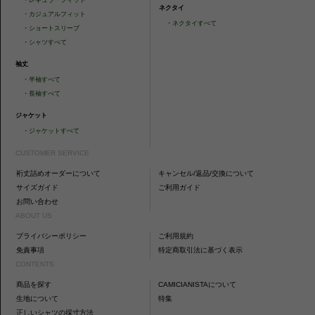
ネクタイ
・
カジュアルフィット
・
ネクタイすべて
・
ショートスリーブ
・
シャツすべて
袖丈
・
半袖すべて
・
長袖すべて
ジャケット
・
ジャケットすべて
CUSTOMER SERVICE
裄丈詰めオーダーについて
キャンセル/返品/交換について
サイズガイド
ご利用ガイド
お問い合わせ
ABOUT US
プライバシーポリシー
ご利用規約
免責事項
特定商取引法に基づく表示
CONTENTS
商品を探す
CAMICIANISTAについて
生地について
特集
正しいシャツの採寸方法