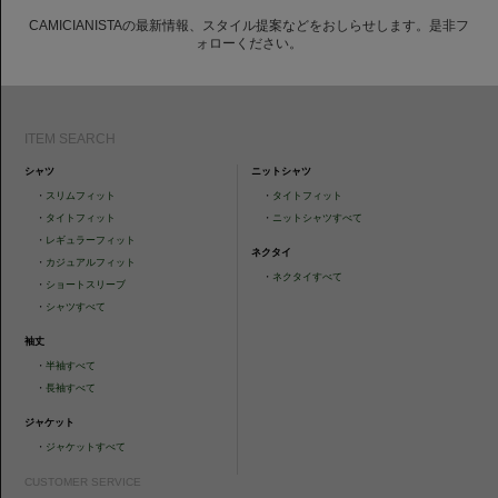
CAMICIANISTAの最新情報、スタイル提案などをおしらせします。是非フ
ォローください。
ITEM SEARCH
シャツ
ニットシャツ
・
スリムフィット
・
タイトフィット
・
タイトフィット
・
ニットシャツすべて
・
レギュラーフィット
ネクタイ
・
カジュアルフィット
・
ネクタイすべて
・
ショートスリーブ
・
シャツすべて
袖丈
・
半袖すべて
・
長袖すべて
ジャケット
・
ジャケットすべて
CUSTOMER SERVICE