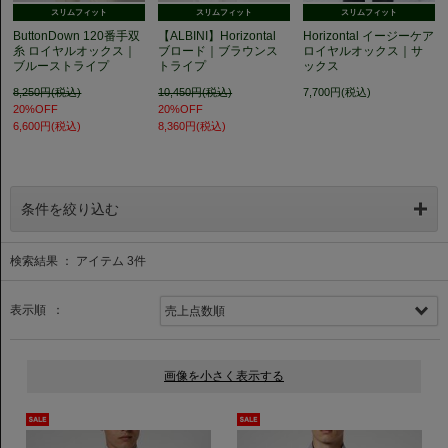
スリムフィット
スリムフィット
スリムフィット
ButtonDown 120番手双
【ALBINI】Horizontal
Horizontal イージーケア
糸 ロイヤルオックス｜
ブロード｜ブラウンス
ロイヤルオックス｜サ
ブルーストライプ
トライプ
ックス
8,250円(税込)
10,450円(税込)
7,700円(税込)
20%OFF
20%OFF
6,600円(税込)
8,360円(税込)
条件を絞り込む
検索結果 ： アイテム
3
件
表示順 ：