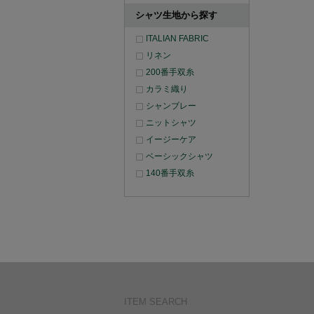
シャツ生地から探す
ITALIAN FABRIC
リネン
200番手双糸
カラミ織り
シャンブレー
ニットシャツ
イージーケア
ベーシックシャツ
140番手双糸
ITEM SEARCH