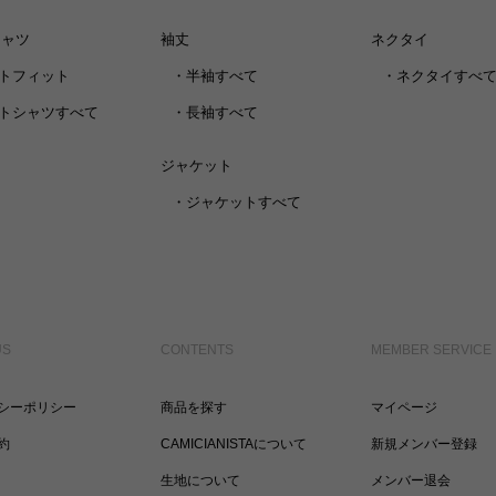
シャツ
袖丈
ネクタイ
トフィット
・
半袖すべて
・
ネクタイすべ
トシャツすべて
・
長袖すべて
ジャケット
・
ジャケットすべて
US
CONTENTS
MEMBER SERVICE
シーポリシー
商品を探す
マイページ
約
CAMICIANISTAについて
新規メンバー登録
生地について
メンバー退会