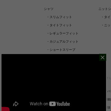
シャツ
ニット
・
スリムフィット
・
タイ
・
タイトフィット
・
ニッ
・
レギュラーフィット
・
カジュアルフィット
・
ショートスリーブ
・
シャツすべて
CUSTOMER SERVICE
ABOUT 
裄丈詰めオーダーについて
プライバ
キャンセル/返品/交換について
ご利用規
サイズガイド
免責事項