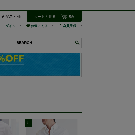
こそ
ゲスト
様
カートを見る
0
点
ログイン
お気に入り
会員登録
検索
5