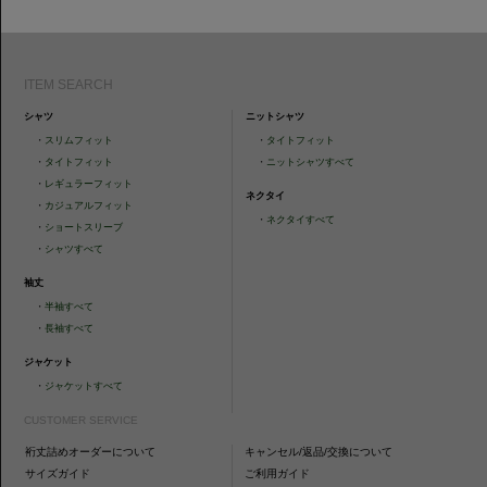
ITEM SEARCH
シャツ
ニットシャツ
・
スリムフィット
・
タイトフィット
・
タイトフィット
・
ニットシャツすべて
・
レギュラーフィット
ネクタイ
・
カジュアルフィット
・
ネクタイすべて
・
ショートスリーブ
・
シャツすべて
袖丈
・
半袖すべて
・
長袖すべて
ジャケット
・
ジャケットすべて
CUSTOMER SERVICE
裄丈詰めオーダーについて
キャンセル/返品/交換について
サイズガイド
ご利用ガイド