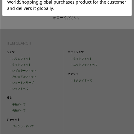
CAMICIANISTAの最新情報、スタイル提案などをおしらせします。是非フ
ォローください。
ITEM SEARCH
シャツ
ニットシャツ
・
スリムフィット
・
タイトフィット
・
タイトフィット
・
ニットシャツすべて
・
レギュラーフィット
ネクタイ
・
カジュアルフィット
・
ネクタイすべて
・
ショートスリーブ
・
シャツすべて
袖丈
・
半袖すべて
・
長袖すべて
ジャケット
・
ジャケットすべて