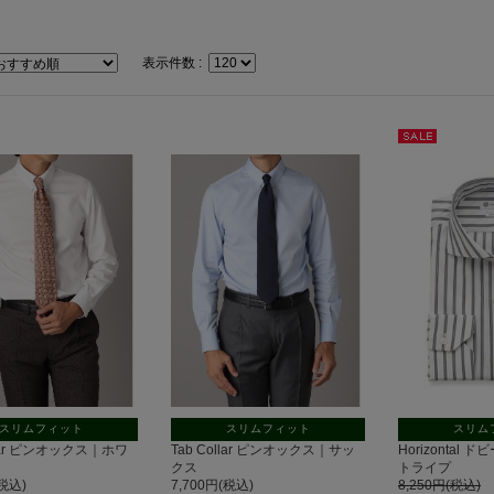
表示件数 :
セー
ル
スリムフィット
スリムフィット
スリム
llar ピンオックス｜ホワ
Tab Collar ピンオックス｜サッ
Horizontal
クス
トライプ
(税込)
7,700円(税込)
8,250円(税込)