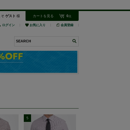
こそ
ゲスト
様
カートを見る
0
点
ログイン
お気に入り
会員登録
検索
5