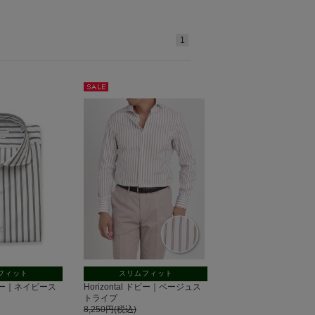
1
セー
ル
フィット
スリムフィット
 ドビー｜ネイビース
Horizontal ドビー｜ベージュス
トライプ
8,250円(税込)