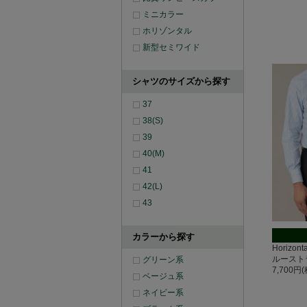
ミニカラー
ホリゾンタル
新型セミワイド
シャツのサイズから探す
37
38(S)
39
40(M)
41
42(L)
43
カラーから探す
Horizo
ルースト
グリーン系
7,700円
ベージュ系
ネイビー系