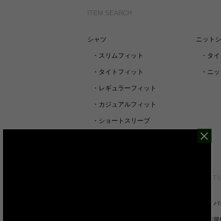
ITEM SEARCH
シャツ
ニット
・
スリムフィット
・
タイ
・
タイトフィット
・
ニッ
・
レギュラーフィット
・
カジュアルフィット
・
ショートスリーブ
・
シャツすべて
CUSTOMER SERVICE
ABOUT 
裄丈詰めオーダーについて
プライバ
キャンセル/返品/交換について
ご利用規