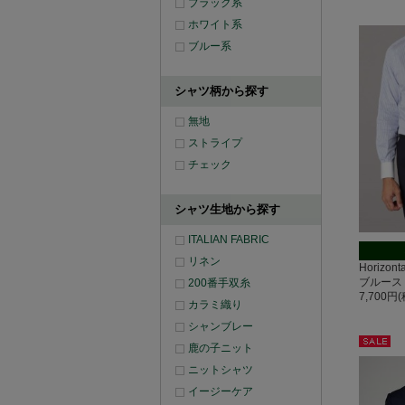
ブラック系
ホワイト系
ブルー系
シャツ柄から探す
無地
ストライプ
チェック
シャツ生地から探す
ITALIAN FABRIC
リネン
Horizo
ブルース
200番手双糸
7,700円
カラミ織り
シャンブレー
鹿の子ニット
セー
ル
ニットシャツ
イージーケア