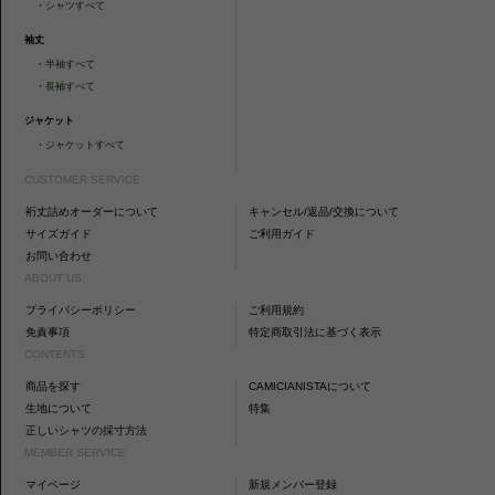
・
シャツすべて
袖丈
・
半袖すべて
・
長袖すべて
ジャケット
・
ジャケットすべて
CUSTOMER SERVICE
裄丈詰めオーダーについて
キャンセル/返品/交換について
サイズガイド
ご利用ガイド
お問い合わせ
ABOUT US
プライバシーポリシー
ご利用規約
免責事項
特定商取引法に基づく表示
CONTENTS
商品を探す
CAMICIANISTAについて
生地について
特集
正しいシャツの採寸方法
MEMBER SERVICE
マイページ
新規メンバー登録