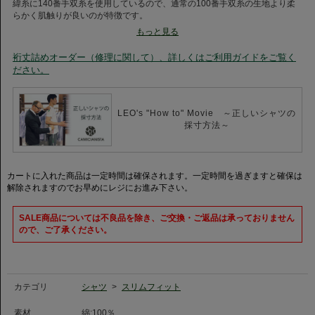
緯糸に140番手双糸を使用しているので、通常の100番手双糸の生地より柔
らかく肌触りが良いのが特徴です。
温かみのあるブラウンを基調とし、ホワイトのストライプがアクセントにな
もっと見る
っています。濃いブラウンはどんな肌色にも馴染むので、落ち着いた印象を
与える色合いです。特にネイビーやグレーのジャケットと組み合わせること
裄丈詰めオーダー（修理に関して）、詳しくはご利用ガイドをご覧く
で、落ち着いたビジネススタイルを演出します。
ださい。
ネクタイは同系色のダークトーンを選ぶと、全体の印象がまとまり、クラス
感が増します。また、オフシーンではチノパンやデニムと合わせてリラック
スしたスタイルを楽しむのもおすすめです。
【レオスペシャルプロダクト】
LEO's "How to" Movie ～正しいシャツの
カミチャニスタのブランドスタートからテクニカルディレクターをつとめる
採寸方法～
レオナルド・ブジェッリ氏
今回新たにこだわりの詰まった仕様のスペシャルプロダクトが発売！
ステッチはカフス・襟も3mmで仕上げ、ガゼットを表付けにしており、カフ
スはカッタウェイカフスに変更しています。
カートに入れた商品は一定時間は確保されます。一定時間を過ぎますと確保は
ホリゾンタルカラーの形に合わせてシャープな印象を演出し、より洗練され
解除されますのでお早めにレジにお進み下さい。
た雰囲気になっています。
SALE商品については不良品を除き、ご交換・ご返品は承っておりません
◆ホリゾンタルカラー◆
ので、ご了承ください。
ホリゾンタルカラーはイタリアで人気カラーの一つ。ネクタイを締めたスタ
イルに加え、ノータイスタイルで第一ボタンをはずしたスタイルもおすす
め。オールシーズン定番で使える優秀なアイテムです。ニット、ジャケッ
ト、アウター、どのアイテムに合わせても相性が良く、コーディネートの幅
が広がります。
カテゴリ
シャツ
>
スリムフィット
◆ALBINI（アルビニ）とは◆1876年に設立された、イタリアのフィレンツ
素材
綿:100％
ェに拠点を置く世界屈指の老舗生地メーカー。