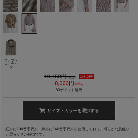
ブラウン
ストライ
プ
10,450
円
20%OFF
(税込)
8,360
円
(税込)
83
ポイント還元
サイズ・カラーを選択する
経糸に100番手双糸・緯糸に140番手双糸を使用しており、滑らかな肌触り
と柔らかさが特徴です。