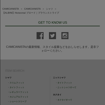
CAMICIANISTA
＞
CAMICIANISTA
＞
シャツ
＞
【ALBINI】Horizontal ブロード｜ブラウンストライプ
GET TO KNOW US
CAMICIANISTAの最新情報、スタイル提案などをおしらせします。是非フ
ォローください。
ITEM SEARCH
シャツ
ニットシャツ
・
スリムフィット
・
タイトフィット
・
タイトフィット
・
ニットシャツすべて
・
レギュラーフィット
ネクタイ
・
カジュアルフィット
・
ネクタイすべて
・
ショートスリーブ