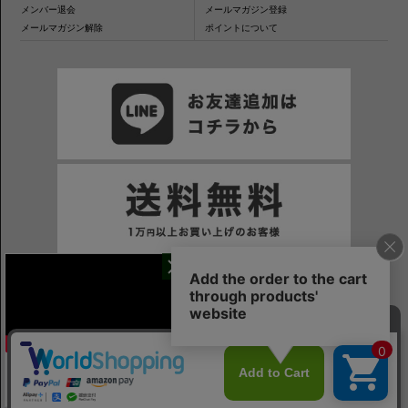
メンバー退会
メールマガジン登録
メールマガジン解除
ポイントについて
干場氏が考える
※一部表示がPCサイトになるページもございます。
※当サイトの税込価格表示は、掲載時の消費税率に応じた価格で記載しております。ご注意ください。
「良いシャツの条件！」