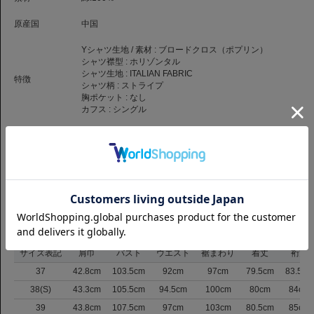
140年以上の歴史の中で培われた伝統技術を駆使し、現在は世界最高峰のシ
ャツ生地ブランドとして不動の地位を築いています。
原産国
中国
同社の生地には、スーピマコットンやリネンといった厳選された贅沢な素材
Yシャツ生地 / 素材 :
ブロードクロス（ポプリン）
が用いられており、それによって実現される柔らかく滑らかな肌触りは、他
シャツ襟型 :
ホリゾンタル
には代えがたい心地よさを提供します。
シャツ生地 :
ITALIAN FABRIC
特徴
また、独自の染色技術による鮮やかな発色と、美しさが長持ちする耐久性の
シャツ柄 :
ストライプ
高さも大きな特徴です。
胸ポケット :
なし
カフス :
シングル
さらに、近年はサステナビリティにも深く注力しており、環境に配慮した製
造プロセスを積極的に導入するなど、時代に即した革新を続けています。
商品コード
1059325306001
ビジネスからプライベートまで、あらゆるシーンで洗練された装いを演出す
るアルビニ社のシャツは、一度身につけると手放せなくなるほどの圧倒的な
品番
SLM-CHN-HZ-LEO-4056-BRST
魅力に溢れています。
（お問い合わせの際には、上記商品コードをお伝え下さい。）
返品について
サイズ
サイズ表記
肩巾
バスト
ウエスト
裾まわり
着丈
裄丈
37
42.8cm
103.5cm
92cm
97cm
79.5cm
83.5cm
38(S)
43.3cm
105.5cm
94.5cm
100cm
80cm
84cm
39
43.8cm
107.5cm
97cm
103cm
80.5cm
85cm