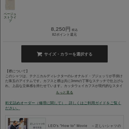
ベージュ
ストライ
プ
8,250
円
税込
82
ポイント還元
サイズ・カラーを選択する
【襟について】
このシャツは、テクニカルディレクターのレオナルド・ブジェッリが手掛け
た珠玉のアイテムです。カフスと襟は共に3mmの丁寧なステッチで仕上げら
れ、上品な立体感を持たせています。カッタウェイカフスが現代的なスタイ
ルを演出し、ビジネスシーンからカジュアルな場面まで幅広く活躍します。
もっと見る
【素材について】
裄丈詰めオーダー（修理に関して）、詳しくはご利用ガイドをご覧く
エジプト綿GIZA100/2のコンパクト糸とスーピマ混コンパクト糸を使用した
ださい。
このシャツは、毛羽が少なく、美しい見た目と優れたハリ・コシを持ち合わ
せています。この独自の素材感は、着用することで体にフィットしつつも、
しっかりとした体感を提供します。通気性も良いため、1年を通じて快適に
使用できる一着です。
LEO's "How to" Movie ～正しいシャツの