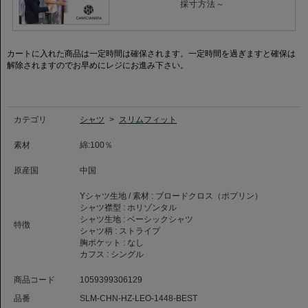
採寸方法～
【利用シーン/コーディネートについて】
ビジネスシーンでは、スーツのインナーとして爽やかな印象を与え、特別な
イベントにもふさわしい選択となります。また、カジュアルパンツやデニム
と合わせれば、ラフなスタイルでも洗練された雰囲気を醸し出します。どん
カートに入れた商品は一定時間は確保されます。一定時間を過ぎますと確保は
なシーンでも自信を持って着こなせるアイテムです。
解除されますのでお早めにレジにお進み下さい。
カテゴリ
シャツ
>
スリムフィット
素材
綿:100％
原産国
中国
Yシャツ生地 / 素材 :
ブロードクロス（ポプリン）
シャツ襟型 :
ホリゾンタル
シャツ生地 :
ベーシックシャツ
特徴
シャツ柄 :
ストライプ
胸ポケット :
なし
カフス :
シングル
商品コード
1059399306129
品番
SLM-CHN-HZ-LEO-1448-BEST