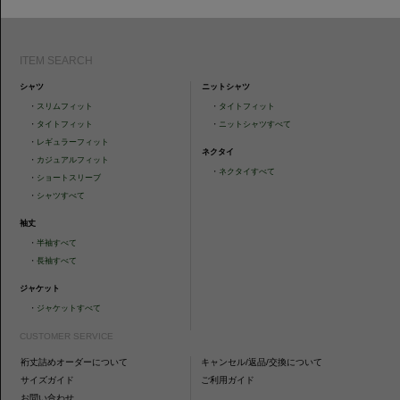
ITEM SEARCH
シャツ
ニットシャツ
・
スリムフィット
・
タイトフィット
・
タイトフィット
・
ニットシャツすべて
・
レギュラーフィット
ネクタイ
・
カジュアルフィット
・
ネクタイすべて
・
ショートスリーブ
・
シャツすべて
袖丈
・
半袖すべて
・
長袖すべて
ジャケット
・
ジャケットすべて
CUSTOMER SERVICE
裄丈詰めオーダーについて
キャンセル/返品/交換について
サイズガイド
ご利用ガイド
お問い合わせ