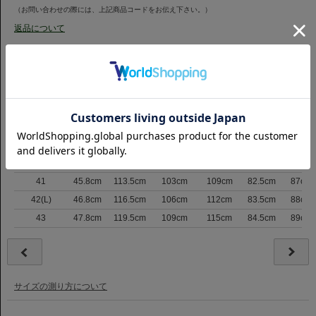
（お問い合わせの際には、上記商品コードをお伝え下さい。）
返品について
サイズ
サイズ表記
肩巾
バスト
ウエスト
裾まわり
着丈
裄丈
37
42.8cm
103.5cm
92cm
97cm
79.5cm
83.5cm
38(S)
43.3cm
105.5cm
94.5cm
100cm
80cm
84cm
39
43.8cm
107.5cm
97cm
103cm
80.5cm
85cm
40(M)
44.8cm
110.5cm
100cm
106cm
81.5cm
86cm
41
45.8cm
113.5cm
103cm
109cm
82.5cm
87cm
42(L)
46.8cm
116.5cm
106cm
112cm
83.5cm
88cm
43
47.8cm
119.5cm
109cm
115cm
84.5cm
89cm
サイズの測り方について