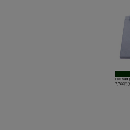
FlyFr
7,700円