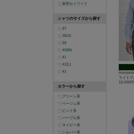
新型セミワイド
シャツのサイズから探す
37
38(S)
39
40(M)
41
42(L)
43
Horizo
ライトブ
10,450
カラーから探す
グリーン系
ベージュ系
ピンク系
パープル系
ネイビー系
シルバー系