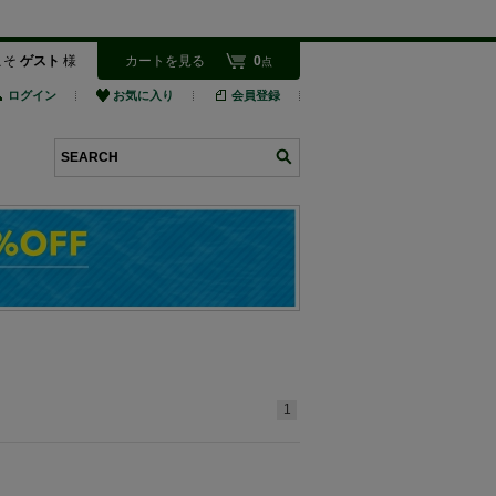
こそ
ゲスト
様
カートを見る
0
点
ログイン
お気に入り
会員登録
検索
1