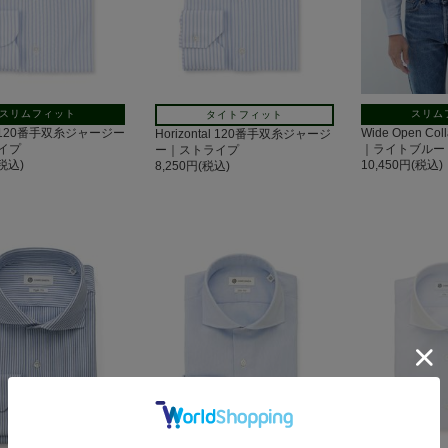
スリムフィット
スリム
タイトフィット
nt 120番手双糸ジャージー
Wide Open C
Horizontal 120番手双糸ジャージ
イプ
｜ライトブルー
ー｜ストライプ
(税込)
10,450円(税込)
8,250円(税込)