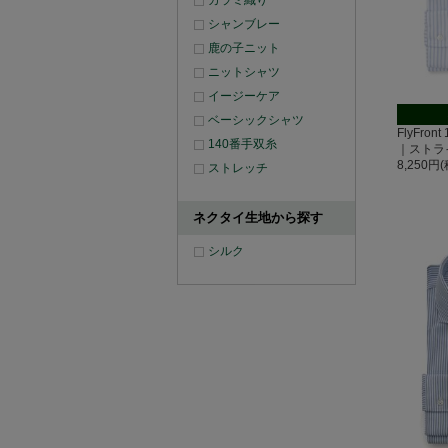
カラミ織り
シャンブレー
鹿の子ニット
ニットシャツ
イージーケア
ベーシックシャツ
FlyFro
140番手双糸
｜ストラ
8,250円
ストレッチ
ネクタイ生地から探す
シルク