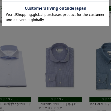
スリムフィット
スリム
タイトフィット
Horizontal イージーケア ロイヤ
Horizontal
ntal イージーケア ジャー
ルオックス｜サックス
クレリック｜サ
ンドンストライプ
7,700円(税込)
7,700円(税込)
(税込)
スリムフィット
スリムフィット
スリム
ntal 140番手双糸ブロード
Horizontal ブロード｜ネイビー
Tab Collar
ス
マイクロチェック
ー