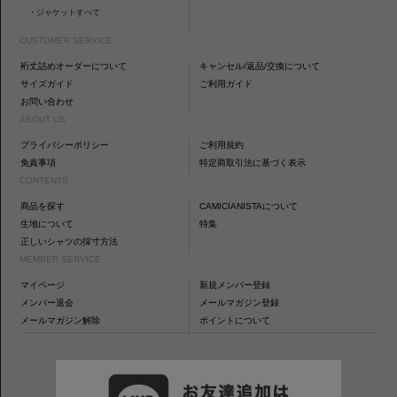
・
ジャケットすべて
CUSTOMER SERVICE
裄丈詰めオーダーについて
キャンセル/返品/交換について
サイズガイド
ご利用ガイド
お問い合わせ
ABOUT US
プライバシーポリシー
ご利用規約
免責事項
特定商取引法に基づく表示
CONTENTS
商品を探す
CAMICIANISTAについて
生地について
特集
正しいシャツの採寸方法
MEMBER SERVICE
マイページ
新規メンバー登録
メンバー退会
メールマガジン登録
メールマガジン解除
ポイントについて