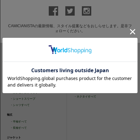
CAMICIANISTAの最新情報、スタイル提案などをおしらせします。是非フ
ォローください。
ITEM SEARCH
シャツ
ニットシャツ
・
スリムフィット
・
タイトフィット
・
タイトフィット
・
ニットシャツすべて
・
レギュラーフィット
ネクタイ
・
カジュアルフィット
・
ネクタイすべて
・
ショートスリーブ
・
シャツすべて
袖丈
・
半袖すべて
・
長袖すべて
ジャケット